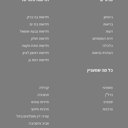
ביטחון
חדשות בני ברק
בריאות
חדשות בת ים
דעות
חדשות גבעת שמואל
זירת המומחים
חדשות חולון
כלכלה
חדשות פתח תקווה
הצהרת נגישות
חדשות ראשון לציון
חדשות רמת גן
כל מה שמעניין
משפטי
קהילה
נדל"ן
תחבורה
ספורט
תיירות ונופש
צרכנות
תרבות וחינוך
עורכי דין מומלצים בתל
אביב והסביבה