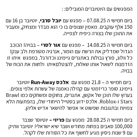
המפגשים עם היוטיוברים המובילים: :
ביום חמישי ה 07.08.25 – מפגש עם
יובל
סרבי
, יוטיובר בן 16 עם
150 אלף עוקבים. מאמין שצופים בו כי הוא מבדר ומצחיק, ומעביר
את התוכן שלו בצורה כיפית לצפייה.
ביום חמישי ה 14.08.25 – מפגש עם
אור לסרי
– בבויה! הכוכב
הגדול שמדליק את הרשת עם הומור, אנרגיה מטורפת ולב ענק!
כל וולוג, פורץ גבולות באתגרים גיימינג וכדורגל. במפגש איתו זו
הזדמנות לשאול אותו שאלות, להצטלםאיתו ולחוות את הכוח של
בבויה.
ביום חמישי ה – 21.8 מפגש עם
אלכס
Run‑Away
יוטיובר
גיימינג סופר כריזמטי עם קהילה נאמנה של עשרות אלפי צופים.
בערוץ שלו תוכן של אקשן, אתגרים, צחוקים ומשחקים כמו Brawl
Stars ו-Roblox. אלכס ידוע בסטייל הייחודי שלו, בהפתעות הלא
צפויות ובתגובות שפשוט אי אפשר להישאר אדיש אליהן.
ביום חמישי ה 28.08.25 מפגש עם
פריזי –
יוטיוסר שצבר
100,000 סאבים בפחות מחודש ושבר שיא ישראלי! יוטיובר וותיק
עם 9 שנות ניסיון מגיע לחשוף את כל הסודות שלו לקהל.