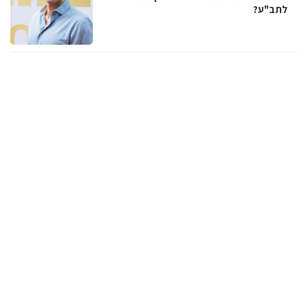
לתב"ע?