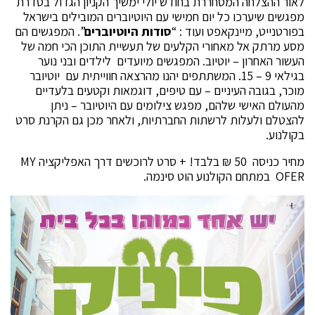
לאור ההצלחה המסחררת בחודש יולי ימשיך הקניון הגדול בסדרת
מפגשים שיערכו כל יום חמישי עם היוטיוברים המובילים בישראל
בפורטנייט, מיינקאפט ועוד : “
סודות היוטיוברים
”. המפגשים הם
מסע מרתק אל מאחורי הקלעים של תעשיית התוכן הכי חמה של
העשור האחרון – יוטיוב. המפגשים מיועדים לילדים ובני נוער
בגילאי 9 – 15. המשתתפים יהנו מהרצאה חווייתית עם יוטיובר
מוכר, בגובה העיניים – עם טיפים, דוגמאות וקטעים בלעדיים
מהעולם האישי שלהם, מפגש צילומים עם היוטיובר – ניתן
להצטלם ולעלות לרשתות החברתיות, ולאחר מכן גם הקרנת סרט
בקולנוע.
מחיר כניסה 50 ₪ בלבד! + סרט לרוכשים דרך האפליקציה MY
OFER במתחם הקולנוע הוט סינמה.