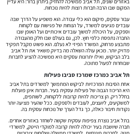
באזורים שונים, תל אביב ממשיכה להחזיק ביתרון ברור: היא עדיין
המקום שבו הרבה חברות רוצות להיות נוכחות.
עבור עסקים, מיקום הוא כלי עבודה. הוא משפיע על הדרך שבה
עובדים מגיעים למשרד, על הנוחות של פגישות עם לקוחות
וספקים, על היכולת למשוך עובדים איכותיים ועל האופן שבו
החברה נתפסת כלפי חוץ. לכן, גם בעולם שבו חלק מהעבודה
מתבצע מרחוק, המשרד הפיזי לא נעלם. הוא פשוט מקבל תפקיד
מדויק יותר. מכאן עולה השאלה מה בדיוק משאיר את תל אביב
בלב הביקוש, ואילו יתרונות עסקיים היא ממשיכה להציע לחברות
שבוחרות לפעול מתוכה.
תל אביב כמרכז שמרכז סביבו פעילות
אחת הסיבות המרכזיות לביקוש המתמשך למשרדים בתל אביב
היא הריכוז הגבוה של פעילות עסקית בעיר. חברות אינן פועלות
בחלל ריק. הן צריכות להיות קרובות ללקוחות, לשותפים,
למשקיעים, ליועצים, לעובדים ולספקים. ככל שהעיר מציעה יותר
נקודות חיבור כאלה, כך גדל הערך של נוכחות עסקית בה.
בתל אביב נוצרת צפיפות עסקית שקשה לשחזר באזורים אחרים.
חברה שיושבת בעיר יכולה להיות קרובה למוקדי הייטק, למשרדי
מטה, לחברות פיננסיות, למשרדי ממשלה ושלוחות ציבוריות,