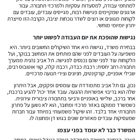
למתחמי עבודה, למסעדות עסקיות ולמרכזי תחבורה. עבור
ארגונים שמקיימים פגישות רבות, מגייסים עובדים, עובדים עם
לקוחות מגוונים או רוצים לשדר נוכחות יציבה, הקרבה הזו מייצרת
יתרון יומיומי מוחשי.
נגישות שהופכת את יום העבודה לפשוט יותר
בבחירת משרד, נגישות היא אחד השיקולים החשובים ביותר. היא
משפיעה על העובדים לפני שהם פותחים את המחשב בבוקר, ועל
הלקוחות עוד לפני שהם נכנסים לפגישה. תל אביב נהנית ממערך
תחבורה רחב יחסית: רכבת כבדה, רכבת קלה, קווי אוטובוס רבים,
שבילי אופניים, קורקינטים, חניונים וצירי תנועה מרכזיים.
נכון, גם תל אביב מתמודדת עם עומסים ופקקים, אבל היתרון
שלה הוא בריבוי אפשרויות ההגעה. עובד אחד יכול להגיע ברכבת,
אחר ברכב, שלישי באופניים ורביעי בתחבורה ציבורית עירונית.
כשמשרד ממוקם באזור מרכזי ומחובר, הוא לא נשען על פתרון
תחבורתי אחד בלבד. זהו שיקול משמעותי במיוחד עבור חברות
שמעסיקות עובדים מאזורים שונים בגוש דן ומחוצה לו.
המשרד כבר לא עומד בפני עצמו
בעבר, הבחירה במשרד התמקדה בעיקר בגודל השטח, במחיר