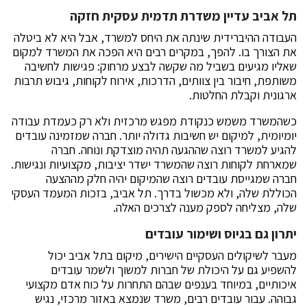
תל אביב עדיין משדרת תדמית עסקית חזקה
העבודה ההיברידית שינתה את היחס למשרד, אבל היא לא ביטלה
את הצורך בו. להפך, במקרים רבים היא הפכה את המשרד למקום
שאליו מגיעים בשביל מה שקשה לבצע מרחוק: פגישות לחשיבה
משותפת, חיבור בין צוותים, הדרכות, אירוח לקוחות, גיבוש תרבות
ארגונית וקבלת החלטות.
כשהמשרד משמש כנקודת מפגש מרכזית ולא רק כעמדת עבודה
יומיומית, למיקום יש חשיבות גדולה יותר. חברה שמזמינה עובדים
להגיע למשרד רוצה שההגעה תהיה מוצדקת ונוחה. חברה
שמארחת לקוחות רוצה שהמשרד ישדר יציבות, מקצועיות ונגישות.
חברה שמגייסת עובדים רוצה שהמיקום יהיה חלק מההצעה
הכוללת שלה, ולא מכשול בדרך. תל אביב, בזכות המעמד העסקי
שלה, מצליחה לספק מענה לצרכים האלה.
יתרון גם בגיוס ושימור עובדים
מעבר לשיקולים העסקיים הישירים, מיקום בתל אביב יכול
להשפיע גם על היכולת של חברות למשוך ולשמר עובדים
איכותיים, במיוחד בענפים שבהם התחרות על כוח אדם מקצועי
גבוהה. עבור עובדים רבים, משרד שנמצא באזור מרכזי, נגיש