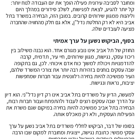
ומחובר לסביבה עירונית פעילה הופך את יום העבודה לנוח יותר:
קל יותר להגיע, לצאת לפגישות, לשלב סידורים במהלך היום
וליהנות ממגוון שירותים קרובים. במובן הזה, הבחירה במשרד בתל
אביב היא לא רק החלטת נדל"ן, אלא גם חלק מהחוויה שהחברה
מציעה לעובדים שלה.
בסוף, הביקוש נשען על ערך אמיתי
החוזק של תל אביב אינו נובע מגורם אחד. הוא נבנה משילוב בין
ריכוז עסקי, נגישות, מגוון שירותים, חיי עיר, תדמית, קרבה
להזדמנויות ויכולת למשוך כוח אדם איכותי. לכן, גם בתקופה
שבה עסקים בוחנים בזהירות רבה יותר את צורכי המשרד שלהם,
העיר ממשיכה להיות בחירה רלוונטית עבור חברות שמחפשות
יציבות, נראות ונגישות.
למעשה, הדיון על משרדים בתל אביב אינו רק דיון נדל"ני. הוא דיון
על הדרך שבה עסקים רוצים לעבוד ולהתפתח ועבור חברות רבות,
הבחירה בתל אביב ממשיכה להיות בחירה במיקום שגם משרת את
הפעילות העסקית, ולא רק מאכלס אותה.
בסופו של דבר, הביקוש לחללי משרדים בתל אביב נשען על ערך
עסקי ממשי: כתובת נגישה, ייצוגית ומחוברת למקום שבו הרבה
מהפעילות העסקית בישראל עדיין מתרחשת.