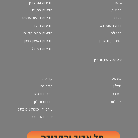
ביטחון
חדשות בני ברק
בריאות
חדשות בת ים
דעות
חדשות גבעת שמואל
זירת המומחים
חדשות חולון
כלכלה
חדשות פתח תקווה
הצהרת נגישות
חדשות ראשון לציון
חדשות רמת גן
כל מה שמעניין
משפטי
קהילה
נדל"ן
תחבורה
ספורט
תיירות ונופש
צרכנות
תרבות וחינוך
עורכי דין מומלצים בתל
אביב והסביבה