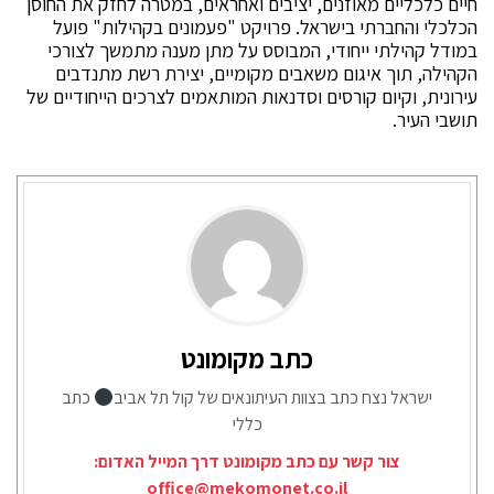
חיים כלכליים מאוזנים, יציבים ואחראים, במטרה לחזק את החוסן
הכלכלי והחברתי בישראל. פרויקט "פעמונים בקהילות" פועל
במודל קהילתי ייחודי, המבוסס על מתן מענה מתמשך לצורכי
הקהילה, תוך איגום משאבים מקומיים, יצירת רשת מתנדבים
עירונית, וקיום קורסים וסדנאות המותאמים לצרכים הייחודיים של
תושבי העיר.
כתב מקומונט
ישראל נצח כתב בצוות העיתונאים של קול תל אביב
כתב
כללי
צור קשר עם כתב מקומונט דרך המייל האדום:
office@mekomonet.co.il