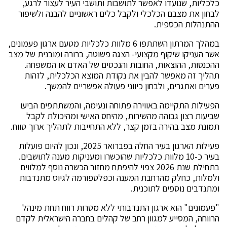
כלכליות, שנועדו לאפשר לתושבות ותושבי העיר לעצור לרגע,
לבחון את מצבם הכלכלי ולקבל כלים ראשוניים להבנה ולשיפור
ההתנהלות הכספית.
במהלך המרתון השתתפו 6 מלוות כלכליות מטעם ארגון פעמונים,
אשר העניקו שיקוף מקצועי- הצגה פשוטה, ברורה ומובנית של מצב
ההכנסות, ההוצאות, החובות והנכסים של האדם או המשפחה.
תהליך זה מאפשר להבין את נקודת המוצא הכלכלית, לזהות
פערים ואתגרים, ולבחון כיווני פעולה אפשריים להמשך.
הפעילות התקיימה באווירה פתוחה ונעימה, והמשתתפים הביעו
שביעות רצון גבוהה מהשירות, מהיחס האישי ומהיכולת לקבל
תמונת מצב בהירה בזמן קצר, ללא התחייבות לתהליך ארוך טווח.
פעילות הארגון בעיר החלה בפברואר 2025, ונכון להיום פועלות
בעיר כ-10 מלוות כלכליות שהוכשרו ומעניקות מענה לתושבים.
בתחילת שנת 2026 צפוי להיפתח מחזור הכשרה נוסף למלווים
ולמלות, כחלק מהרחבת המענה וכפלטפורמה לגיוס מתנדבות
ומתנדבים נוספים לתוכנית.
"פעמונים" הוא ארגון התנדבותי ללא מטרות רווח תחת מינהל
הרווחה, המסייע למגוון רחב של קהלים בחברה הישראלית לקדם