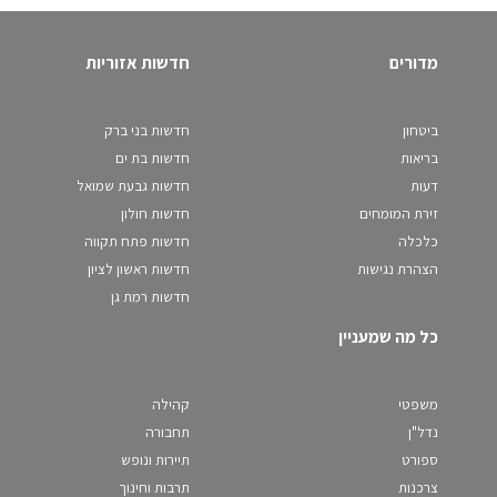
מדורים
חדשות אזוריות
ביטחון
חדשות בני ברק
בריאות
חדשות בת ים
דעות
חדשות גבעת שמואל
זירת המומחים
חדשות חולון
כלכלה
חדשות פתח תקווה
הצהרת נגישות
חדשות ראשון לציון
חדשות רמת גן
כל מה שמעניין
משפטי
קהילה
נדל"ן
תחבורה
ספורט
תיירות ונופש
צרכנות
תרבות וחינוך