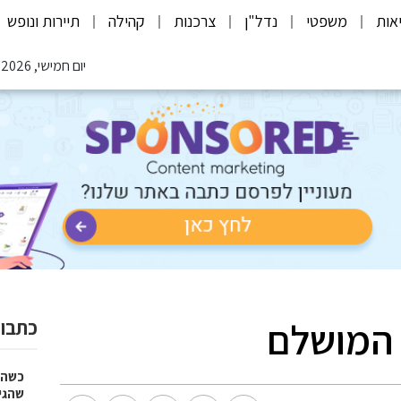
אות
משפטי
נדל"ן
צרכנות
קהילה
תיירות ונופש
יום חמישי, 06.08.2026
המושלם
כתבות
כשהז
שהגי