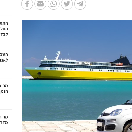
המתכ
החלט
לבד
השכר
לאנר
מה צר
הזמן
מה ח
מדרי