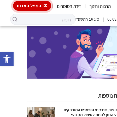
המייל האדום
תרבות וחינוך
זירת המומחים
כ"ג אב התשפ"ו
פתח סרגל 
 נוספות
וגיות נסדקת: הסימנים המובהקים
ע הזמן לפנות לטיפול מקצועי