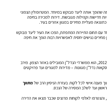
 שהופך אותה ליעד מבוקש במיוחד. המטרופולין הצפוני
יות חדישות וקהילות מגובשות. דירות למכירה בחיפה
וצאה מעליית מחירים במגוון אזורים בעיר.
ד עם תחום התיירות המתפתח, הפכו את העיר ליעד מבוקש
ן מחירים נגישים יחסית לאפשרויות רבות הופך את חיפה
, אשר נוסד בשנת 2012, הוא ממשרדי הנדל"ן המובילים באזור הצפון. מירב
קאות נדל"ן מגוונות – מדירות למגורים ועד פרויקטים
וך מענה אישי לכל לקוח. בעזרת הניסיון הרב של
מתווך
ראשון ועד לשלב המסירה של הנכס.
לפרטים ולמידע נוסף, צרו קשר בטלפון 052-7462199, והצטרפו לאלפי לקוחות מרוצים שכבר מצאו את הדירה