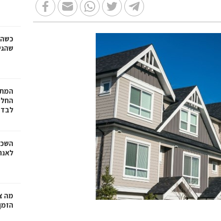
כשהז
שהגי
המתכ
החלט
לבד
השכר
לאנר
מה צר
הזמן