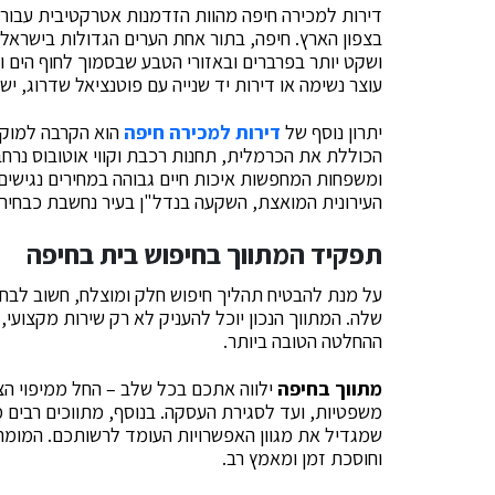
דירות למכירה חיפה מהוות הזדמנות אטרקטיבית עבור מ
בצפון הארץ. חיפה, בתור אחת הערים הגדולות בישראל, מ
ושקט יותר בפרברים ובאזורי הטבע שבסמוך לחוף הים וה
עוצר נשימה או דירות יד שנייה עם פוטנציאל שדרוג, יש
יתרון נוסף של
דירות למכירה חיפה
הוא הקרבה למוקדי
הכוללת את הכרמלית, תחנות רכבת וקווי אוטובוס נרחב
ומשפחות המחפשות איכות חיים גבוהה במחירים נגישים
העירונית המואצת, השקעה בנדל"ן בעיר נחשבת כבחירה
תפקיד המתווך בחיפוש בית בחיפה
על מנת להבטיח תהליך חיפוש חלק ומוצלח, חשוב לבח
שלה. המתווך הנכון יוכל להעניק לא רק שירות מקצועי
ההחלטה הטובה ביותר.
מתווך בחיפה
ילווה אתכם בכל שלב – החל ממיפוי הצ
משפטיות, ועד לסגירת העסקה. בנוסף, מתווכים רבים מ
שמגדיל את מגוון האפשרויות העומד לרשותכם. המומחי
וחוסכת זמן ומאמץ רב.