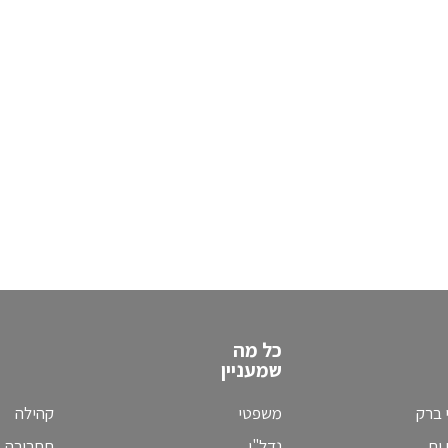
כל מה
שמעניין
 ברק
משפטי
קהילה
ים
נדל"ן
תחבורה