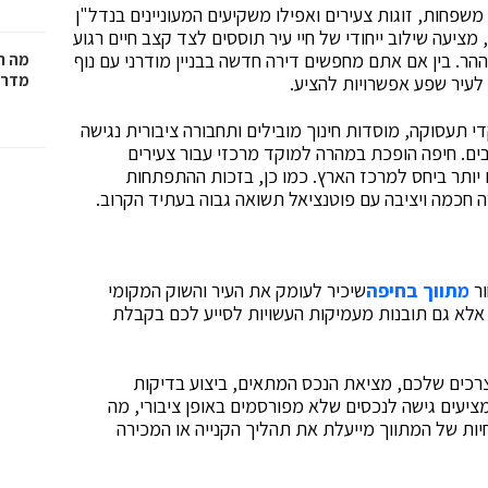
שפחות, זוגות צעירים ואפילו משקיעים המעוניינים בנדל"ן
ציעה שילוב ייחודי של חיי עיר תוססים לצד קצב חיים רגוע
הר. בין אם אתם מחפשים דירה חדשה בבניין מודרני עם נוף
מה ח
מדרי
 לעיר שפע אפשרויות להציע.
 תעסוקה, מוסדות חינוך מובילים ותחבורה ציבורית נגישה
ים. חיפה הופכת במהרה למוקד מרכזי עבור צעירים
 יותר ביחס למרכז הארץ. כמו כן, בזכות ההתפתחות
 חכמה ויציבה עם פוטנציאל תשואה גבוה בעתיד הקרוב.
ור
מתווך בחיפה
שיכיר לעומק את העיר והשוק המקומי
, אלא גם תובנות מעמיקות העשויות לסייע לכם בקבלת
רכים שלכם, מציאת הנכס המתאים, ביצוע בדיקות
ציעים גישה לנכסים שלא מפורסמים באופן ציבורי, מה
ות של המתווך מייעלת את תהליך הקנייה או המכירה