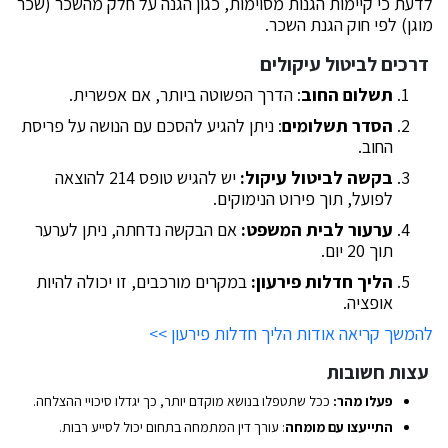
לדעת כי קיימות הגנות מסוימות, כגון הגנה על חלק מהשכר (שכר
מוגן) לפי חוק הגנת השכר.
דרכים לביטול עיקולים
תשלום החוב
: הדרך הפשוטה ביותר, אם אפשרית.
הסדר תשלומים
: ניתן להגיע להסכם עם הנושה על פריסת
החוב.
בקשה לביטול עיקול:
יש להגיש טופס 214 להוצאה
לפועל, תוך פירוט הנימוקים.
ערעור לבית המשפט:
אם הבקשה נדחתה, ניתן לערער
תוך 20 יום.
הליך חדלות פירעון:
במקרים מורכבים, זו יכולה להיות
אופציה.
להמשך קריאה אודות הליך חדלות פירעון >>
עצות חשובות
פעלו מהר:
ככל שתטפלו בנושא מוקדם יותר, כך יגדלו סיכויי ההצלחה.
התייעצו עם מומחה
: עורך דין המתמחה בתחום יכול לסייע רבות.