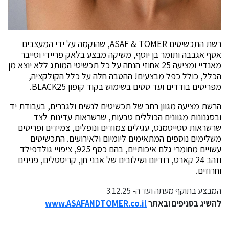
רשת התכשיטים ASAF & TOMER, שהוקמה על ידי המעצבים
אסף אגבבה ותומר בן יוסף, משיקה מבצע בלאק פריידי וסייבר
מאנדיי ומציעה 25 אחוזי הנחה על כל תכשיטי המותג ללא יוצא מן
הכלל, כולל כפל מבצעים! ההטבה חלה על כלל הקולקציה,
מפריטים בודדים ועד סטים בשימוש בקוד קופון BLACK25.
הרשת מציעה מגוון רחב של תכשיטים לנשים ולגברים, בעבודת יד
ובסגנונות מגוונים הכוללים טבעות, שרשראות עדינות לצד
שרשראות סטייטמנט, עגילים צמודים ונופלים, צמידים ופריטים
משלימים נוספים המתאימים ליומיום ולאירועים. התכשיטים
עשויים מחומרי גלם איכותיים, בהם כסף 925, ציפויי גולדפילד
וזהב 24 קארט, רודיום ושילובים של אבני חן, קריסטלים, פנינים
וחרוזים.
המבצע בתוקף מעתה ועד ה- 3.12.25
להשיג בסניפים ובאתר
www.ASAFANDTOMER.co.il