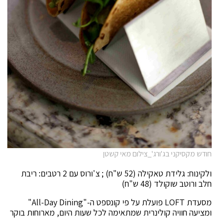
חודש מקסיקני בג'ורג'_צילום מאי קשטן
ולקינוח: גלידת טאקילה (52 ש"ח) ; צ'ורוס עם 2 רטבים: ריבת
חלב ורוטב שוקולד (48 ש"ח)
מסעדת LOFT פועלת על פי קונספט ה-"All-Day Dining"
ומציעה חוויה קולינרית שמתאימה לכל שעות היום, מארוחות בוקר