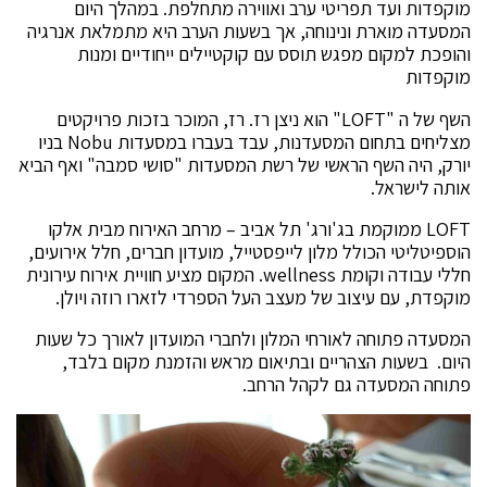
מוקפדות ועד תפריטי ערב ואווירה מתחלפת. במהלך היום
המסעדה מוארת ונינוחה, אך בשעות הערב היא מתמלאת אנרגיה
והופכת למקום מפגש תוסס עם קוקטיילים ייחודיים ומנות
מוקפדות
השף של ה "LOFT" הוא ניצן רז. רז, המוכר בזכות פרויקטים
מצליחים בתחום המסעדנות, עבד בעברו במסעדות Nobu בניו
יורק, היה השף הראשי של רשת המסעדות "סושי סמבה" ואף הביא
אותה לישראל.
LOFT ממוקמת בג'ורג' תל אביב – מרחב האירוח מבית אלקו
הוספיטליטי הכולל מלון לייפסטייל, מועדון חברים, חלל אירועים,
חללי עבודה וקומת wellness. המקום מציע חוויית אירוח עירונית
מוקפדת, עם עיצוב של מעצב העל הספרדי לזארו רוזה ויולן.
המסעדה פתוחה לאורחי המלון ולחברי המועדון לאורך כל שעות
היום. בשעות הצהריים ובתיאום מראש והזמנת מקום בלבד,
פתוחה המסעדה גם לקהל הרחב.