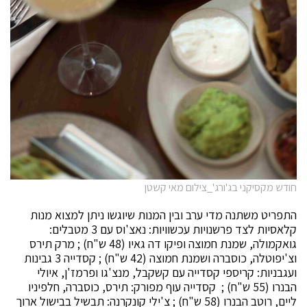
חודש מקסיקני בג'ורג'_צילום מאי קשטן
התפריט משתנה מדי ערב ובין המנות שיוגשו ניתן למצוא מנות
קלאסיות לצד פרשנויות עכשוויות: נאצ'וס עם 3 מטבלים:
גואקמולה, שמנת חמוצה ופיקו דה גאיו (48 ש"ח) ; מרק תירס
וצ'יפוטלה, כוסברה ושמנת חמוצה (42 ש"ח) ; קסדייה 3 גבינות
ועגבניות: קריספי קסדייה עם קשקבל, מנצ'גו ופרמז'ן, איולי
הבנרו (55 ש"ח) ; קסדייה עוף מפורק: תירס, כוסברה, חלפיניו
ליים, רוטב הבנרו (58 ש"ח) ; צ'ילי קונקרנה: תבשיל בבישול ארוך