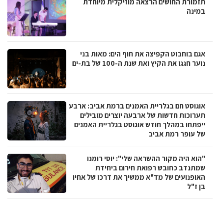
תזמורת החושים הרצאה מוזיקלית מיוחדת
במינה
אגם בוחבוט הקפיצה את חוף הים: מאות בני
נוער חגגו את הקיץ ואת שנת ה-100 של בת-ים
אוגוסט חם בגלריית האמנים ברמת אביב: ארבע
תערוכות חדשות של ארבעה יוצרים מובילים
ייפתחו במהלך חודש אוגוסט בגלריית האמנים
של עופר רמת אביב
"הוא היה מקור ההשראה שלי": יוסי רומנו
שמתנדב כחובש רפואת חירום ביחידת
האופנועים של מד"א ממשיך את דרכו של אחיו
בן ז"ל