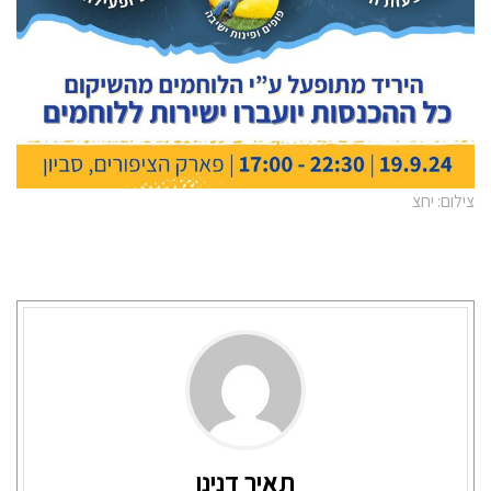
צילום: יחצ
תאיר דנינו