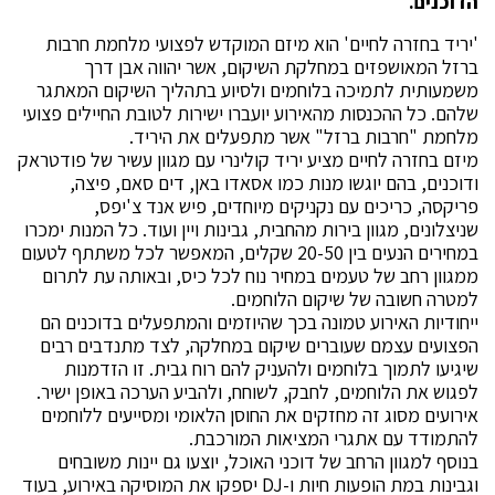
הדוכנים.
'יריד בחזרה לחיים' הוא מיזם המוקדש לפצועי מלחמת חרבות
ברזל המאושפזים במחלקת השיקום, אשר יהווה אבן דרך
משמעותית לתמיכה בלוחמים ולסיוע בתהליך השיקום המאתגר
שלהם. כל ההכנסות מהאירוע יועברו ישירות לטובת החיילים פצועי
מלחמת "חרבות ברזל" אשר מתפעלים את היריד.
מיזם בחזרה לחיים מציע יריד קולינרי עם מגוון עשיר של פודטראק
ודוכנים, בהם יוגשו מנות כמו אסאדו באן, דים סאם, פיצה,
פריקסה, כריכים עם נקניקים מיוחדים, פיש אנד צ'יפס,
שניצלונים, מגוון בירות מהחבית, גבינות ויין ועוד. כל המנות ימכרו
במחירים הנעים בין 20-50 שקלים, המאפשר לכל משתתף לטעום
ממגוון רחב של טעמים במחיר נוח לכל כיס, ובאותה עת לתרום
למטרה חשובה של שיקום הלוחמים.
ייחודיות האירוע טמונה בכך שהיוזמים והמתפעלים בדוכנים הם
הפצועים עצמם שעוברים שיקום במחלקה, לצד מתנדבים רבים
שיגיעו לתמוך בלוחמים ולהעניק להם רוח גבית. זו הזדמנות
לפגוש את הלוחמים, לחבק, לשוחח, ולהביע הערכה באופן ישיר.
אירועים מסוג זה מחזקים את החוסן הלאומי ומסייעים ללוחמים
להתמודד עם אתגרי המציאות המורכבת.
בנוסף למגוון הרחב של דוכני האוכל, יוצעו גם יינות משובחים
וגבינות במת הופעות חיות ו-DJ יספקו את המוסיקה באירוע, בעוד