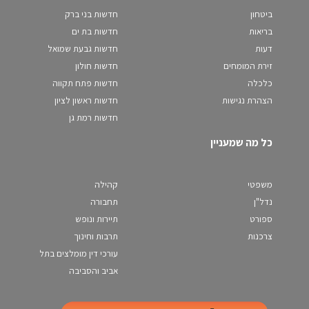
ביטחון
חדשות בני ברק
בריאות
חדשות בת ים
דעות
חדשות גבעת שמואל
זירת המומחים
חדשות חולון
כלכלה
חדשות פתח תקווה
הצהרת נגישות
חדשות ראשון לציון
חדשות רמת גן
כל מה שמעניין
משפטי
קהילה
נדל"ן
תחבורה
ספורט
תיירות ונופש
צרכנות
תרבות וחינוך
עורכי דין מומלצים בתל
אביב והסביבה