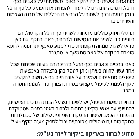
מותאמים אישית יכולה להקל באופן משמעותי על כאבים בכף
הרגל. תמיכה טובה יכולה לעזור להפחית את העומס על כף הרגל
בזמן תנועה ובכך לשמור על הבריאות הכללית של מבנה העצמות
והשרירים בה.
תרגילי חיזוק כוללים מתיחות לשרירי כף הרגל והקרסול, הם
חיוניים כדי לשפר את הגמישות ולהפחית כאב. בנוסף, גם כאן
כדאי לשקול מנוחה תקופתית כדי למנוע מאמץ יתר ופניה לרופא
מומחה במקרה של כאב מתמשך או מתגבר.
כאבי ברכיים וכאבים בכף הרגל בדריכה הם בעיות שכיחות שכל
אחד עשוי לחוות בעיתן וניתן לטפל בהן בהצלחה באמצעות
טיפולים מתאימים ושמירה על אורח חיים בריא. חשוב להקשיב
לגוף ולפנות לטיפול מקצועי במידת הצורך כדי למנוע החמרה
במצב.
בבחירת שיטת הטיפול, יש לשים דגש על הבנת הצרכים האישיים,
להתייעץ עם אנשי מקצוע בתחום ולבחור באסטרטגיה שממוקדת
בהפחתת הכאב ושיפור התפקוד היומיומי. שילוב של טכנולוגיות
מתקדמות עם טיפולים מסורתיים יכול לספק מענה מקיף ויעיל.
מדוע לבחור באריקה בי קיור לייזר בע"מ?