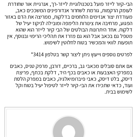
הבי-קיור לייזר פועל בטכנולוגיית לייזר-רך, אנרגיית אור שחודרת
לעומק הרקמות, גורמת לשחרור אנדורפינים המשככים כאב,
מעודדת יצור אנזימים הלוחמים בדלקות, ממריצה את הדם באזור
הפגוע, מרחיבה את צינורות הלימפה ומובילה לניקוז יעיל של
דלקות. אחד היתרונות הבולטים של הבי קיור לייזר הוא שהוא
מטפל גם בכאב אבל הוא גם מזרז את תהליכי הריפוי ובנוסף, אין
תופעות לוואי והמכשיר בטוח לחלוטין לשימוש.
לפרטים נוספים וייעוץ ניתן ליצור קשר בטלפון 3414*
אם אתם סובלים מכאבי גב, ברכיים, דורבן, מרפק טניס, כאבים
במפרקי האצבעות או כאבים בכף היד, דלקת בכתף, פריצת
דיסק, בלט דיסק, כאבי פיברומיאלגיה, כאבים במפרק הלסת
ועוד, כדאי שתכירו את הבי-קיור לייזר לטיפול יעיל בטוח וקל
לשימוש בבית.