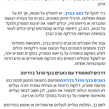
אדם.
כדי להקל על
כאב בברך
, יש להמליץ על מנוחה, אך לא על
מנוחה מוחלטת. תרגילי חיזוק מאוזנים, כמו תרגול בעזרת רצועות
התנגדות או פיזיותרפיה, יכולים לשפר את יציבות המפרק ולהקל
על הכאב. כמו כן, דחיסות קרח או קומפרסים קרים יכולים לעזור
בהפחתת הנפיחות והדלקת סביב הברך.
עבור אלו הסובלים מכאבים כרוניים בברך, תחבושות מיוחדות
לברך ותוספים תזונתיים בעלי תכונות אנטי-דלקתיות יכולים
לסייע בשיקום ובשמירה על בריאות המפרק. במקרים חמורים יותר,
יש לשקול טיפולים רפואיים כמו הזרקות סטרואידים או פרוצדורות
התערבותיות אחרות.
דרכים להתמודד עם כאבים בכף הרגל בדריכה
כאבים בכף הרגל בדריכה
מופיעים כתוצאה ממגוון סיבות כמו
פציעות ספורט, דלקות כרוניות או פעילות גופנית יתרה. נעליים
לא תומכות יכולות להחמיר את המצב, לכן חשוב לבחור נעליים
מתאימות שישמרו על כף הרגל במהלך הליכה או ריצה.
לשם כך, החלפת נעליים לנעליים אורטופדיות או שימוש במדרסים