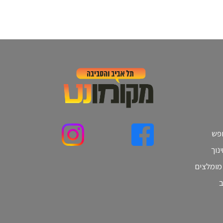
ופש
נוך
 מומלצים
ב