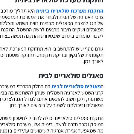
התקנת מערכת סולארית ביתית
היא תהליך מורכב ש
צרכי האנרגיה של הבית ולבחור את המערכת המתאימה ב
של הגג להצבת הפאנלים מבחינת זווית השמש והצללות
הפאנלים ושקיים חיבור מתאים לרשת החשמל. התקנת המ
לשכור מומחים בתחום שיבטיחו שההתקנה תעשה בצורה 
גורם נוסף שיש להתחשב בו הוא תחזוקת המערכת לאחר
תקופתית של נקיון ובדיקת תקינות. תחזוקה שוטפת יכ
לאורך זמן.
פאנלים סולאריים לבית
ה
פאנלים סולאריים לבית
הם החלק המרכזי במערכת ה
קרני השמש לאנרגיה חשמלית שניתן להשתמש בה בבית. 
משתנות, ולכן חשוב להתאים אותם לגודל הגג ולצרכי ה
הפאנלים וביכולתם לשמור על ביצועים לאורך זמן.
התקנת פאנלים סולאריים יכולה להוביל לחיסכון משמע
המופק נמכר חזרה לרשת. בימים אלו, מערכת סולארית 
מה שמאפשר אגירת אנרגיה לשימושים עתידיים בזמנים