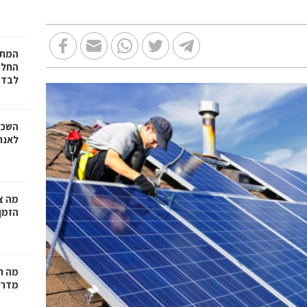
המתכ
החלט
לבד
השכר
לאנר
מה צר
הזמן
מה ח
מדרי