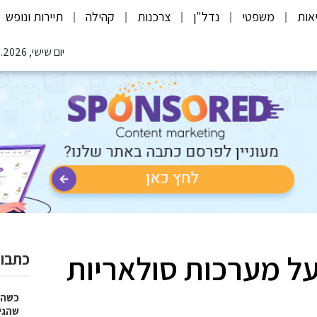
אות
משפטי
נדל"ן
צרכנות
קהילה
תיירות ונופש
יום שישי, 07.08.2026
ל מערכות סולאריות
כתבות
כשהז
שהגי