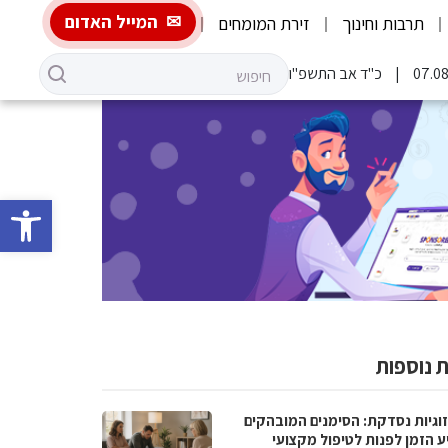
המייל האדום
תרבות וחינוך
זירת המומחים
כ"ד אב התשפ"ו
פתח סרגל 
 נוספות
וגיות נסדקת: הסימנים המובהקים
ע הזמן לפנות לטיפול מקצועי