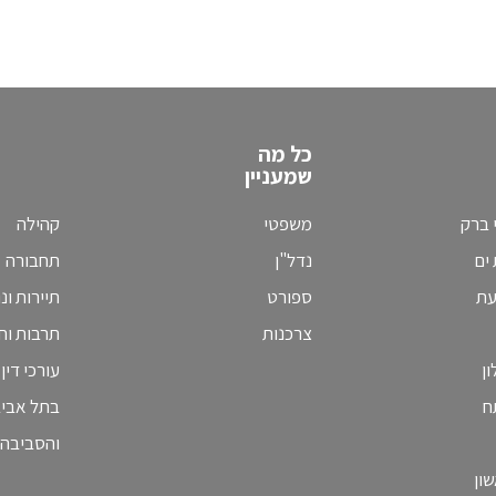
כל מה
שמעניין
 ברק
משפטי
קהילה
ים
נדל"ן
תחבורה
עת
ספורט
תיירות ונ
צרכנות
תרבות וחי
ן
עורכי דין
ח
בתל אבי
והסביבה
ון