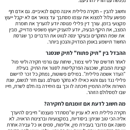
נפגשה עם הוריו להרגיעם.
וחשוב להבין – חקירה פלילית איננה מקום לנאיביים. גם אדם חף
מפשע עלול למצוא את עצמו מסתבך עד צוואר אם לא יקבל ייעוץ
מקצועי בזמן. עורך דין פלילי מנוסה יודע להעריך את חומרת
המצב, את היקף הבעיה, יודע להעניק ייעוץ משפטי מדוייק, מבין
את שפת החוקרים ובעיקר ינסה לנווט את הדברים כך שגרסת
החשוד תישמע באופן המדויק והנכון ביותר.
ההבדל בין "תיק פתוח" לתיק שנסגר
לאחר חודשים של ליווי צמוד, שיחות עם גורמי חקירה וליווי מול
קצינת המבחן, שוכנעה הפרקליטות לסגור את התיק בעילת
"העדר אשמה פלילית". במילים פשוטות, נמחק כל זכר לרישום
פלילי נגד נעם והוא כאילו לא נחקר מעולם. נעם חזר לנשום, שנת
השירות אליה התמיין חיכתה לו וכך גם היחידה בה חלם לשרת, חייו
שבו למסלולם הזוהר.
מה חשוב לדעת אם זומנתם לחקירה?
חקירה פלילית היא לא עניין ש"מסתדר מעצמו" חייבים להיערך
אליה הכי טוב שניתן: ביסודיות, במקצועיות וברצינות הראויה. לא
משנה אם מדובר בעבירת מין, אלימות, סמים או כל עבירה אחרת