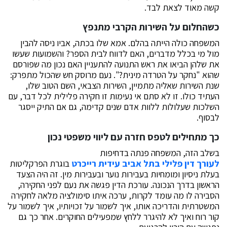
קשה מאוד לצאת לבד.
כשהחלום על השירות הקרבי מתנפץ
המשפחה כולה הייתה בהלם. אמא שלו בכתה, אביו ניסה להבין
מול מי בכלל מדברים, האם לדווח לבית הספר? והשמועות שעשו
את שלהן הביאו את ראש התנועה להתעניין האם נכון מה שפורסם
שהוא "נחקר על הטרדה מינית?". נעם מרוסק חש שהכול מתפרק:
שנת השירות שאליה מתמיין, השירות הצבאי, השם הטוב שלו,
העתיד כולו. זו לא סתם אי נעימות זו חקירה פלילית לכל דבר, עם
השלכות שעלולות ללוות אדם שנים קדימה, גם אם התיק ייסגר
לבסוף.
כך מתחילים לטפס חזרה עם ליווי משפטי נכון
בשלב הזה, המשפחה פנתה בדחיפות
לעורך דין פלילי בתל אביב עידית רייכרט
בוגרת הפרקליטות
בעלת ניסיון ומומחיות בעבירות נוער ובעבירות מין. זה היה הצעד
הראשון בדרך הנכונה. עורכת הדין פגשה את נעם לפני החקירה,
הסבירה לו מה עומד לקרות, ערכה איתו סימולציה מלאה לחקירה
המשטרתית והדריכה אותו, איך לשמור על זכויותיו, איך לשמור על
קור רוח ואיך לא להיגרר ללחץ שמפעילים החוקרים. אחר כך גם