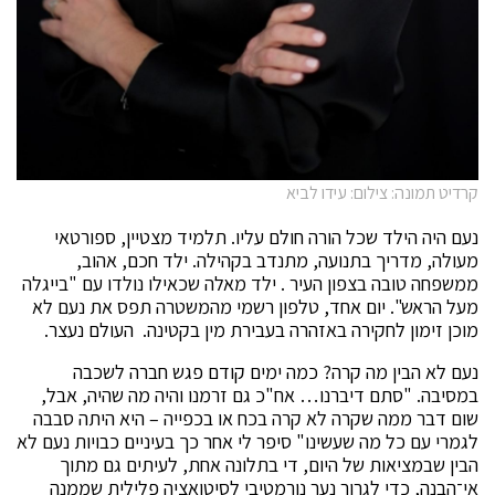
קרדיט תמונה: צילום: עידו לביא
נעם היה הילד שכל הורה חולם עליו. תלמיד מצטיין, ספורטאי
מעולה, מדריך בתנועה, מתנדב בקהילה. ילד חכם, אהוב,
ממשפחה טובה בצפון העיר . ילד מאלה שכאילו נולדו עם "בייגלה
מעל הראש". יום אחד, טלפון רשמי מהמשטרה תפס את נעם לא
מוכן זימון לחקירה באזהרה בעבירת מין בקטינה. העולם נעצר.
נעם לא הבין מה קרה? כמה ימים קודם פגש חברה לשכבה
במסיבה. "סתם דיברנו… אח"כ גם זרמנו והיה מה שהיה, אבל,
שום דבר ממה שקרה לא קרה בכח או בכפייה – היא היתה סבבה
לגמרי עם כל מה שעשינו" סיפר לי אחר כך בעיניים כבויות נעם לא
הבין שבמציאות של היום, די בתלונה אחת, לעיתים גם מתוך
אי־הבנה, כדי לגרור נער נורמטיבי לסיטואציה פלילית שממנה