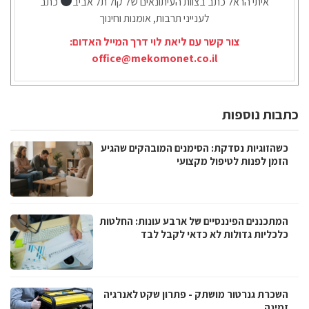
איתי הראל כתב בצוות העיתונאים של קול תל אביב
כתב
לענייני תרבות, אומנות וחינוך
צור קשר עם ליאת לוי דרך המייל האדום:
office@mekomonet.co.il
כתבות נוספות
כשהזוגיות נסדקת: הסימנים המובהקים שהגיע
הזמן לפנות לטיפול מקצועי
המתכננים הפיננסיים של ארבע עונות: החלטות
כלכליות גדולות לא כדאי לקבל לבד
השכרת גנרטור מושתק - פתרון שקט לאנרגיה
זמינה