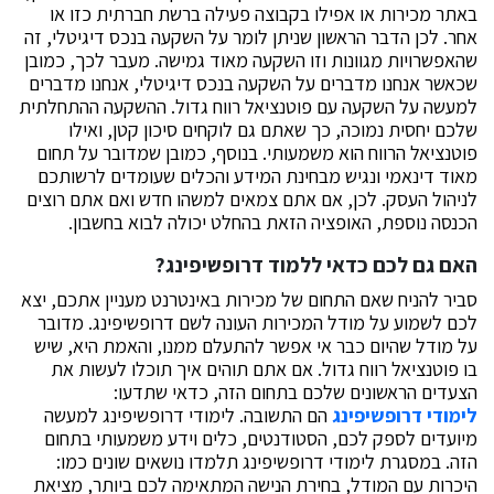
באתר מכירות או אפילו בקבוצה פעילה ברשת חברתית כזו או
אחר. לכן הדבר הראשון שניתן לומר על השקעה בנכס דיגיטלי, זה
שהאפשרויות מגוונות וזו השקעה מאוד גמישה. מעבר לכך, כמובן
שכאשר אנחנו מדברים על השקעה בנכס דיגיטלי, אנחנו מדברים
למעשה על השקעה עם פוטנציאל רווח גדול. ההשקעה ההתחלתית
שלכם יחסית נמוכה, כך שאתם גם לוקחים סיכון קטן, ואילו
פוטנציאל הרווח הוא משמעותי. בנוסף, כמובן שמדובר על תחום
מאוד דינאמי ונגיש מבחינת המידע והכלים שעומדים לרשותכם
לניהול העסק. לכן, אם אתם צמאים למשהו חדש ואם אתם רוצים
הכנסה נוספת, האופציה הזאת בהחלט יכולה לבוא בחשבון.
האם גם לכם כדאי ללמוד דרופשיפינג?
סביר להניח שאם התחום של מכירות באינטרנט מעניין אתכם, יצא
לכם לשמוע על מודל המכירות העונה לשם דרופשיפינג. מדובר
על מודל שהיום כבר אי אפשר להתעלם ממנו, והאמת היא, שיש
בו פוטנציאל רווח גדול. אם אתם תוהים איך תוכלו לעשות את
הצעדים הראשונים שלכם בתחום הזה, כדאי שתדעו:
לימודי דרופשיפינג
הם התשובה. לימודי דרופשיפינג למעשה
מיועדים לספק לכם, הסטודנטים, כלים וידע משמעותי בתחום
הזה. במסגרת לימודי דרופשיפינג תלמדו נושאים שונים כמו:
היכרות עם המודל, בחירת הנישה המתאימה לכם ביותר, מציאת