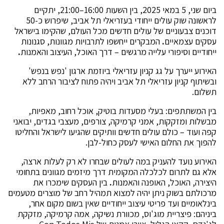
ביום שני, 5 במאי 2025, בין השעות 16:00–21:00, יתקיים
לראשונה שוק עולים ייחודי בעזריאלי תל אביב, שיפרוש כ-50
דוכנים צבעוניים של עולים חדשים מכל העולם, שהקימו בישראל
עסקים עצמאיים
.
המבקרים ייחשפו לתרבויות מגוונות, סגנונות
ייחודיים וסיפורי עלייה מרגשים – דרך האוכל, העיצוב והאמנות
.
האירוע ייערך על גג קניון עזריאלי ביוזמת ארגון 'נפש בנפש'
ובשיתוף קניון עזריאלי תל אביב ויהיה פתוח לציבור הרחב ללא
תשלום.
בין המשתתפים: בעלי מסעדות בוטיק, אוכל רחוב, מאפיות,
מבשלות ומזקקות, אמני קרמיקה, צורפים, מעצבי בגדים, יבואני
קפה ועוד – כולם עולים חדשים וותיקים שהגיעו לישראל והחליטו
להפוך את החלום האישי לעסק כחול-לבן.
האירוע נועד להעניק במה לעולים שבחרו לא רק לעלות ארצה,
אלא גם לתרום לכלכלה המקומית דרך מיזמים מגוונים בתחומי
היצירה, האוכל, האופנה והאמנות
.
בין העסקים שימכרו את
מרכולתם בשוק ניתן יהיה למצוא תמהיל רחב של מוצרים מטעמים
בינלאומיים ועד פריטי עיצוב ייחודיים שאין בשום מקום אחר,
ביניהם: פיצריית מוג'וס, מכוורת נשיקה, אמה קרמיקה, מזקקת