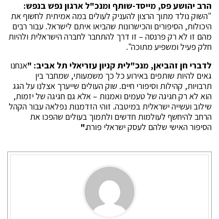
הרב יהושע פס, מייסד-שותף ומנכ"ל ארגון נפש בנפש:
"השוק נולד מתוך הרצון להעניק לעולים במה אמיתית לחשוף את
היכולות, הסיפורים והכישרונות שהביאו איתם לישראל. עבור רבים
מהם זו לא רק פרנסה – זו דרך להתחבר לחברה הישראלית ולהיות
חלק פעיל ומשפיע מתוכה".
לדברי חן זהביאן, מנכ"לית קניון עזריאלי תל אביב:
"
אנחנו
גאים להיות שותפים באירוע כל כך משמעותי, שמחבר בין
תרבויות, קהילות וסיפורי חיים. שוק העולים שייערך אצלנו על הגג
הוא לא רק חגיגה של טעמים ואמנות – אלא גם חגיגה של יזמות,
שילוב ועשייה ישראלית במיטבה. זוהי הזדמנות נפלאה עבור הקהל
הרחב להיחשף לעולמות חדשים ולתמוך בעולים שהפכו את
הסיפור האישי שלהם לעסק ישראלי פורח
."