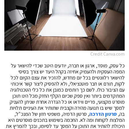
Credit Canva.com
כל עסק, מוסד, ארגון או חברה, יודעים היטב שכדי להישאר על
המפה העסקית ולהעמיק אחיזה בקהל היעד יש צורך בסיסי
להישאר רלוונטיים בכל יום מחדש, להזכיר את עצם הקיום לכל
לקוח, תורם או חבר פוטנציאלי, ולא להפסיק ליצור קשר איכותי
עם הציבור כולו. לשם כך רותמים כמובן את כל כלי הטכנולוגיה
המתקדמים ביותר ואין ספק שכיום הקלף החזק מכל הינו תוכן
מוסרט מקצועי, פריים ווידאו או כל הגדרה אחרת שניתן להעניק
למסך שיש בו תנועה מהירה וקצבית שתותיר את העיניים תלויות
בה,
סרטון הדרכה
, סרטון הדמיה, משפטי חזון של המנכ"ל,
המלצות לקוחות ומה לא. החכמה בשימוש בתכנים מוסרטים היא
היכולת להותיר את התוכן על המסך עד לסיומו, ובכך להמריץ את