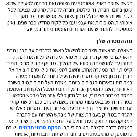
הקשר שנוצר באופן אוטומטי עם הצופה ואת ההנעה לפעולה שהוא
טומן בחובו. חברת זד פילמס, חברה להפקת סרטים, מציעה לכל
לקוח שירות אישי הכולל מגוון עצום של אפשרויות זמן מסך
איכותיות המוכיחות את עצמן עם כל לקוח מחדש כבר שנים, ואינן
מפסיקות להתחדש עם הטרנדים החמים ביותר במדיה.
מה המטרה שלך
השאלה הראשונה שצריכה להישאל כאשר מדברים על תכנון תכני
וידאו לצרכי שיווק וקידום, היא מהי המטרה שתלווה את הפקת
התוכן עד להגשמתה בסופו של תהליך. מדויק יותר לומר כי תמיד
קיימות יותר ממטרה אחת, וחשוב לסמן את כולן טרם היציאה אל
הדרך. תכנון ממוקד מטרה יהיה היעיל ביותר להשגת המטרה
במהירות ובאיכות הגבוהים ביותר. מטרת העל תהיה תמיד השורה
האחרונה, השגת המימון הנדרש, הרחבת מעגל הלקוחות, הטמעת
המסר במרחב הציבורי, או כל חזון כללי אחר של מבקש הסרטון.
מטרה זו תושג באמצעות מטרות משנה שונות, כמו רכישת קהלי
יעד חדשים, פריצת דרך לתודעת הציבור, ועוד. מטרות כאלו יש
להגדיר במדויק בעבודת צוות של מבקש השירות עם החברה
המפיקה את התוכן. כעת יוחלט על התכנים המדויקים שיובילו אל
המטרה בדרך הקצרה והטובה ביותר,
הפקת סרטי תדמית
, שורת
סרטונים, שימוש בטרנדים ברחבי הרשתות החברתיות, אושיות