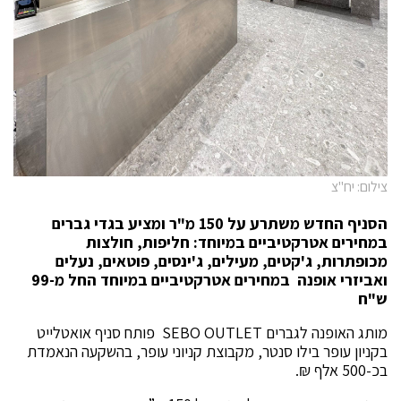
צילום: יח"צ
הסניף החדש משתרע על 150 מ"ר
ומציע בגדי גברים
במחירים אטרקטיביים במיוחד: חליפות, חולצות
מכופתרות,
ג'קטים, מעילים, ג'ינסים, פוטאים, נעלים
ואביזרי אופנה
במחירים אטרקטיביים במיוחד החל מ-99
ש"ח
מותג האופנה לגברים SEBO OUTLET פותח סניף אואטלייט
בקניון עופר בילו סנטר, מקבוצת קניוני עופר, בהשקעה הנאמדת
בכ-500 אלף ₪.