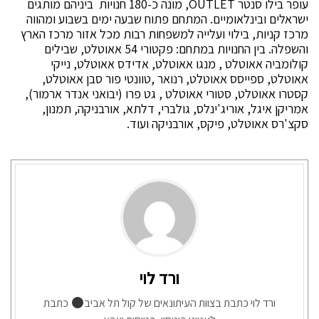
עופר בילו סנטר OUTLET, מונה כ-180 חנויות ביניהם מותגים
ישראלים ובינלאומיים. המתחם פתוח שבעה ימים בשבוע ומהווה
מרכז קניות, בילוי ועלייה למשפחות רבות מכל אזור מרכז הארץ
והשפלה. בין החנויות במתחם: פקטורי 54 אאוטלט, שבילים
קולומביה אאוטלט , מנגו אאוטלט, אדידס אאוטלט, נייקי
אאוטלט, ספייסס אאוטלט, רנואר ,טוונטי פור סבן אאוטלט,
קסטרו אאוטלט, סטורי אאוטלט , גט פרו (יבואני אנדר ארמור),
אמריקן איגל, אוריג'ינלס, גולברי, דלתא, אורבניקה, תמנון,
סקצ'רס אאוטלט, פיקס, אורבניקה ועוד.
ורד לוי
ורד לוי כתבת בצוות העיתונאים של קול תל אביב
כתבת