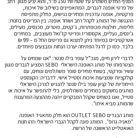
הסניף החדש משתרע על שטח של 150 מ”ר, והוא יציע מגוון רחב
של פרטי אופנה לגברים, המתאפיינים בשילוב של איכות,
פרקטיות, אופנה עדכנית ומחירים נגישים, כחלק מתפיסת
ההנגשה של המותג לקהל רחב ושוחר אופנה. בין הפריטים בחנות:
חליפות, חולצות מכופתרות, ג'קטים, פוטרים, מכנסים, מעילים,
ג’ינסים, נעליים, אקססוריז ופריטי קז’ואל מעוצבים, במחירים
אטרקטיביים במיוחד ניתן למצוא גם פריטים החל מ – 99 ₪
בלבד. כמו כן לרגל הפתיחה יערכו הנחות ומבצעים מיוחדים.
לדברי לירון חיים, מנכ”ל עופר בילו סנטר: “אנו שמחים על
הצטרפותו של מותג האופנה הישראלי SEBO המציע לגברים מגוון
עשיר ופרקטי, בטווחי מחירים סופר משתלמים ונוחים, עם
קולקציות שמציעות איכות וסטייל אישי. לדבריה: הקונספט
הייחודיות של קניון עופר בילו סנטר להנגיש לצרכן הישראלי
מותגים נחשקים במחירים משתלמים, בלי להתפשר על איכות או
סטייל, ואנו בטוחים שקהל המבקרים ייהנה מההצעה המרעננת
שהמותג מביא איתו".
מותג הבגדים OUTLET SEBO הוא חלק מתאגיד האופנה
"מאניה גרופ". המותג פונה לקהל הגברי הישראלי וזהו חנות
האואטלייט הראשונה של הרשת.