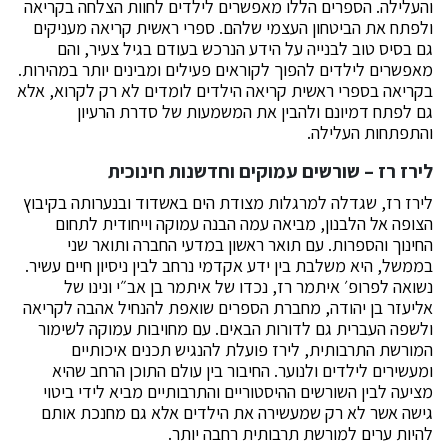
והעלילה. הספרים הללו מאפשרים לילדים לחוות הצלחה בקריאה
ולפתח את הביטחון העצמי שלהם. ספרי ראשית קריאה מעניקים
גם בסיס טוב לבנייה על הידע הנרכש בעודם בגיל צעיר, והם
מאפשרים לילדים להפוך לקוראים פעילים ומבינים יותר במהירות.
בקריאה בספרי ראשית קריאה הילדים לומדים לא רק לקרוא, אלא
גם לפתח דמיונם ולהבין את המשמעות של סדרת הרעיון
והתפתחות העלילה.
לירז רז – שורשים עמוקים וחדשנות חינוכית
לירז רז, שגדלה למרגלות מצודת הים באשדוד ובנערותה בקיבוץ
הצופה אל הלבנון, מביאה עמה הבנה עמוקה וייחודית לתחום
החינוך והספרות. עם תואר ראשון במדעי החברה ותואר שני
בממשל, היא משלבת בין ידע אקדמי נרחב לבין ניסיון חיים עשיר.
נשואה לפרופ׳ איתמר רז, נכדו של איתמר בן אב״י ונינו של
אליעזר בן יהודה, מחברת הספרים שואפת להנחיל אהבה לקריאה
ולשפה העברית גם לדורות הבאים. עם מחויבות עמוקה לשימור
המורשת התרבותית, לירז פועלת להנגיש תכנים איכותיים
ומעשירים לילדים ולנוער. החיבור בין עולם התוכן הרחב שהיא
מציעה לבין השורשים ההיסטוריים והתרבותיים מביא לידי ביטוי
גישה אשר לא רק שמעשירה את הילדים אלא גם מחנכת אותם
להיות ערים למורשת תרבותית רחבה יותר.