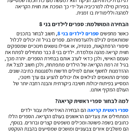
לגילם וליכולותיהם. הניקוד הוא למעשה מערכת חכמה שמסייעת
בפירוק מילה למרכיביה ועל ידי כך הופכת את חווית הקריאה
למהנה וללימודית בו זמנית.
הבחירה המושלמת: ספרים לילדים בני 8
כאשר מחפשים
ספרים לילדים בני 8
, חשוב לבחור בתכנים
שמותאמים לגילם ולהעדפותיהם. ספרים בגיל זה יכולים לכלול
סיפורי הרפתקאות, פנטזיה, או אפילו נושאים חינוכיים שמספקים
חווית קריאה מהנה ומלמדת. ילדים בני 8 כבר מתחילים לפתח את
טעמם האישי, ולכן כדאי לערב אותם בבחירת הספרים. יתרה מכך,
בגיל זה רמת הקריאה של הילדים מתפתחת, ולכן חשוב לנצל את
ההזדמנות לחשוף אותם למילים חדשות ולסגנונות כתיבה שונים.
ספרים התואמים לגילאים אלו יכולים להציע גם ערך חינוכי,
המסייע בפיתוח יכולות חשיבה ביקורתית והבנה רחבה יותר של
העולם המקיף אותנו.
למה לבחור ספרי ראשית קריאה?
ספרי ראשית קריאה
הם הבחירה האידיאלית עבור ילדים
המתחילים את צעדיהם הראשונים בעולם הקריאה. הספרים הללו
כתובים בשפה פשוטה ומכילים משפטים קצרים וברורים. בנוסף,
הם משלבים איורים צבעוניים ומושכים שמסייעים בהבנת הטקסט