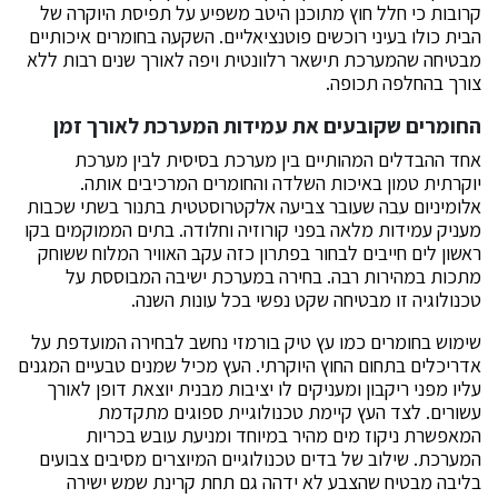
קרובות כי חלל חוץ מתוכנן היטב משפיע על תפיסת היוקרה של
הבית כולו בעיני רוכשים פוטנציאליים. השקעה בחומרים איכותיים
מבטיחה שהמערכת תישאר רלוונטית ויפה לאורך שנים רבות ללא
צורך בהחלפה תכופה.
החומרים שקובעים את עמידות המערכת לאורך זמן
אחד ההבדלים המהותיים בין מערכת בסיסית לבין מערכת
יוקרתית טמון באיכות השלדה והחומרים המרכיבים אותה.
אלומיניום עבה שעובר צביעה אלקטרוסטטית בתנור בשתי שכבות
מעניק עמידות מלאה בפני קורוזיה וחלודה. בתים הממוקמים בקו
ראשון לים חייבים לבחור בפתרון כזה עקב האוויר המלוח ששוחק
מתכות במהירות רבה. בחירה במערכת ישיבה המבוססת על
טכנולוגיה זו מבטיחה שקט נפשי בכל עונות השנה.
שימוש בחומרים כמו עץ טיק בורמזי נחשב לבחירה המועדפת על
אדריכלים בתחום החוץ היוקרתי. העץ מכיל שמנים טבעיים המגנים
עליו מפני ריקבון ומעניקים לו יציבות מבנית יוצאת דופן לאורך
עשורים. לצד העץ קיימת טכנולוגיית ספוגים מתקדמת
המאפשרת ניקוז מים מהיר במיוחד ומניעת עובש בכריות
המערכת. שילוב של בדים טכנולוגיים המיוצרים מסיבים צבועים
בליבה מבטיח שהצבע לא ידהה גם תחת קרינת שמש ישירה