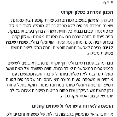
וחזקה.
תכנון המרחב כסלון יוקרתי
העיקרון הראשון בעיצוב המרחב הוא יצירת קומפוזיציה מאוזנת
שאינה מפזרת פריטים ללא מטרה ברורה. מומלץ להגדיר מוקד
מרכזי אחד סביבו נבנית כל חוויית השהייה בחוץ בערב או בבוקר.
ספה פינתית רחבה יוצרת תחושת מסגרת מגוננת ושולחן קפה
בפרופורציה נכונה מחזק את האיזון הוויזואלי בחלל.
פינת ישיבה
לגינה
צריכה לאפשר תנועה חופשית ונוחה מבלי לייצר תחושת
צפיפות מעיקה.
גובה מושב סטנדרטי בחללי חוץ יוקרתיים נע בין ארבעים לשישים
סנטימטרים המאפשרים יציבה נכונה. זווית משענת של מאה ועשר
מעלות נחשבת לאידיאלית ביותר לישיבה רגועה וממושכת עם
אורחים או משפחה. טעות נפוצה היא עומס יתר של פריטים קטנים
המייצרים עומס ויזואלי מיותר במרחב הפתוח. דווקא בחלל פתוח
נכון להשתמש בעיקרון שבו פחות פריטים מייצרים איכות גדולה
יותר של עיצוב ואסתטיקה נקייה.
התאמה לאירוח הישראלי ולשטחים קטנים
אירוח בישראל מתאפיין בקבוצות גדולות של משפחה וחברים ולכן