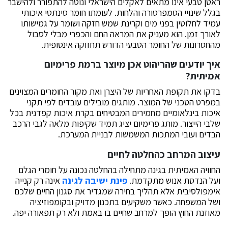
ראטן טבעי אינו מתאים לאקלים הישראלי ונוטה להתפורר ולהישבר
בגלל שינויי הטמפרטורה והלחות. לעומתו חומר סינתטי איכותי
עמיד לחלוטין בפני מים וקרינת שמש חזקה ושומר על גמישותו
לאורך זמן. הוא מעניק את המראה החם והכפרי מבלי לסבול
מהחסרונות של החומר הטבעי הדורש תחזוקה אינסופית.
איך יודעים שהריהוט אכן מיוצר ברמת פרימיום
אמיתית
?
בדקו את תקופת האחריות של היצרן ואת מקור החומרים המצוינים
במפרט הטכני של המוצר. מותגים מובילים עובדים לפי תקני
איכות בינלאומיים מחמירים המבטיחים בקרת איכות קפדנית בכל
שלבי הייצור. מותג פרימיום יציג תמיד שקיפות מלאה לגבי הרכב
הבדים ועובי המתכות המשמשות לבניית המערכת.
עיצוב המרחב כהחלטה לחיים
החוויה האמיתית בגינה מתחילה בהחלטה נכונה על חומרי הגלם
ועל הנדסת אנוש מתקדמת.
פינת ישיבה לגינה
אינה רק קנייה
אימפולסיבית אלא תהליך בחירה שמגדיר את סגנון החיים שלכם
ושל המשפחה. כאשר משקיעים בתכנון מדויק ובקומפוזיציה
מאוזנת החוץ הופך למרחב שחיים בו באמת ולא רק תפאורה יפה.