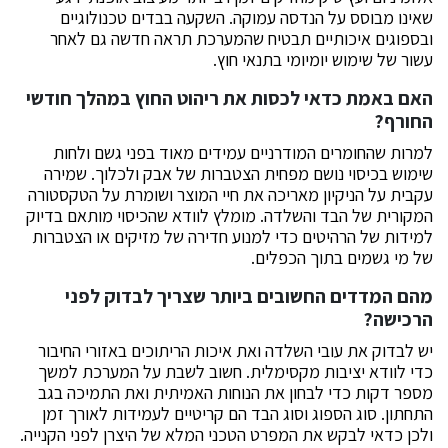
שאינו מבוסס על הנדסה עמוקה. השקעה בבדים טכנולוגיים
ובספוגים איכותיים תבטיח שהמערכת תראה חדשה גם לאחר
עשור של שימוש יומיומי בתנאי חוץ.
האם באמת כדאי לכסות את ריהוט החוץ במהלך חודשי
החורף
?
למרות שהחומרים המודרניים עמידים מאוד בפני גשם ולחות
שימוש בכיסוי נושם מפחית הצטברות של אבק ולכלוך. שמירה
עקבית על הניקיון מאריכה את חיי המוצר ושומרת על הטקסטורה
המקורית של הבד והשלדה. מומלץ לוודא שהכיסוי מותאם בדיוק
למידות של הרהיטים כדי למנוע חדירה של מזיקים או הצטברות
של מי גשמים בתוך הכפלים.
מהם המדדים החשובים ביותר שצריך לבדוק לפני
הרכישה
?
יש לבדוק את עובי השלדה ואת איכות הריתוכים באזורי החיבור
כדי לוודא יציבות מקסימלית. חשוב לשבת על המערכת למשך
מספר דקות כדי לבחון את הנוחות האמיתית ואת התמיכה בגב
התחתון. סוג הספוג וסוג הבד הם קריטיים לעמידות לאורך זמן
ולכן כדאי לבקש את המפרט הטכני המלא של היצרן לפני הקנייה.