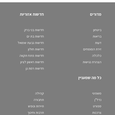
מדורים
חדשות אזוריות
ביטחון
חדשות בני ברק
בריאות
חדשות בת ים
דעות
חדשות גבעת שמואל
זירת המומחים
חדשות חולון
כלכלה
חדשות פתח תקווה
הצהרת נגישות
חדשות ראשון לציון
חדשות רמת גן
כל מה שמעניין
משפטי
קהילה
נדל"ן
תחבורה
ספורט
תיירות ונופש
צרכנות
תרבות וחינוך