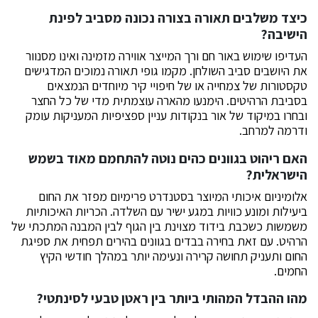
כיצד משלבים תאורה בצורה נכונה מסביב לפינת
הישיבה
?
העדיפו שימוש באור חם ורך המייצר אווירה מזמינה ואינו מסנוור
את היושבים סביב השולחן. מקמו גופי תאורה נמוכים המדגישים
טקסטורות של צמחייה או של חיפויי קיר מיוחדים הנמצאים
בסביבת הרהיטים. הימנעו מהארה עוצמתית מדי של כל החצר
ובחרו במיקוד של אור בנקודות עניין ספציפיות המעניקות עומק
ודרמה למרחב.
האם ריהוט בגוונים כהים נוטה להתחמם מאוד בשמש
הישראלית
?
אלומיניום איכותי המיוצר בסטנדרט פרימיום מפזר את החום
ביעילות ומונע כוויות במגע ישיר עם השלדה. הכריות האיכותיות
משמשות כשכבת בידוד מצוינת בין הגוף לבין המבנה המתכתי של
הרהיט. עם זאת בחירה בבדים בגוונים בהירים תפחית את ספיגת
החום ותעניק תחושה קרירה ונעימה יותר במהלך חודשי הקיץ
החמים.
מהו ההבדל המהותי ביותר בין ראטן טבעי לסינתטי
?