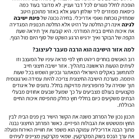
הופכת לחלל מגורים לכל דבר ועניין. לא מדובר בעוד כמה
כיסאות מפוזרים ליד שולחן רעוע אלא באזור מתוכנן היטב
שמחזיק נוכחות ואופי אדריכלי. בחירה נכונה של
פינת ישיבה
לגינה
אינה רק החלטה על רהיט אלא החלטה תכנונית המגדירה
את איכות החיים בבית המודרני. היא קובעת איך תיראה שעת
הקפה של הבוקר ואיך ירגיש הרגע השקט של סוף היום מול הנוף.
למה אזור הישיבה הוא הרבה מעבר לעיצוב
?
רוב האנשים בוחרים ריהוט חוץ לפי מראה עיניו של המעצב וזו
לעיתים הטעות הראשונה בתהליך. אזור ישיבה חיצוני חייב
להתחשב באקלים הישראלי המאתגר ובכיוון השמש בכל שעות
היממה. מערכת הישיבה החיצונית צריכה להיות עמידה וארגונומית
תוך שמירה על פרופורציות מדויקות בחלל. נתונים של איגודים
מקצועיים בעולם מצביעים על כך שמעל שבעים אחוזים מבעלי
הבתים משקיעים כיום בחללי חוץ כחלק מתפיסת איכות החיים
הכוללת.
תכנון נכון של המרחב משנה את הקשר הישיר בין פנים הבית לבין
החוץ ומטשטש את הגבולות הפיזיים. כאשר המרחב החיצוני נבנה
מתוך הבנה אדריכלית עמוקה הוא משפר את חוויית האירוח ומעלה
את ערך הנכס בשוק המקרקעין. שמאי מקרקעין מציינים לעיתים