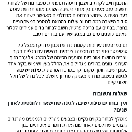
התכנון חייב לקחת בחשבון זרימה תנועתית. מעבר נוח של לפחות
תשעים סנטימטרים בין אזורי הישיבה השונים מונע תחושת עומס
בעת האירוע. שימוש בהדומים מודולריים מאפשר לשנות את
סידור הישיבה במהירות וביעילות בהתאם למספר המשתתפים
בחצר. בבתים עם בריכה פרטית חשוב לבחור בדים עמידים לכלור
שאינם סופגים מים גם במגע ישיר עם בגד ים רטוב.
גם במרפסות עירוניות קטנות נדרש תכנון מדויק המנצל כל
סנטימטר פנוי בצורה חכמה ויצירתית. רהיטים עם רגליים דקות
יוצרים תחושת אווריריות ומונעים חסימה של המבט אל עבר הנוף
העירוני. גוונים בהירים מגדילים את החלל בעין ושימוש בקיר אחד
כעוגן ישיבה חוסך מקום יקר במרכז המרפסת.
פינת ישיבה
לגינה
בעיצוב מודרני מעניקה פתרון מושלם לכל גודל של חלל
חיצוני קיים.
שאלות ותשובות
איך בוחרים פינת ישיבה לגינה שתישאר רלוונטית לאורך
שנים
?
מומלץ לבחור בקווים נקיים ובצבעים ניטרליים הנמנעים מטרנדים
קיצוניים שחולפים לאחר עונה אחת. חומרים איכותיים כגון
אלומיניום ועץ טיק מחזיקים זמן רב יותר מעיצוב אופנתי רגעי