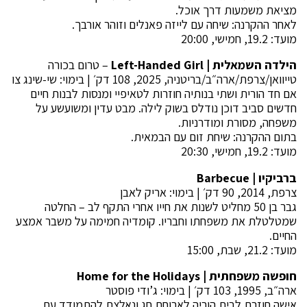
מציאת משמעות דרך אוכל.
לאחר ההקרנה: שיחה עם לייזה פאנלים וזוהר אורבך.
מועד: 19.2, חמישי, 20:00
הילדה השמאלית |
Left-Handed Girl
– טרום בכורה
טייוואן/צרפת/ארה״ב/בריטניה, 2025, 108 דק׳ | בימוי: שי-שינג צו
אם חד הורית ושתי בנותיה חוזרות לטאיפיי ומנסות לבנות חיים
חדשים סביב דוכן נודלס בשוק לילה. מבט עדין ומשועשע על
משפחה, מסורת ומודרניות.
בתום ההקרנה: שיחת זום עם הבמאית.
מועד: 19.2, חמישי, 20:30
ברביקיו |
Barbecue
צרפת, 2014, 90 דק׳ | בימוי: אריק לאבן
גבר בן 50 מחליט לשנות את חייו אחרי התקף לב – החלטה
שמטלטלת את משפחתו וחבריו. קומדיה חמימה על משבר אמצע
החיים.
מועד: 21.2, שבת, 15:00
חופשה משפחתית |
Home for the Holidays
ארה״ב, 1995, 103 דק׳ | בימוי: ג’ודי פוסטר
אישה חוזרת לבית הוריה לארוחת חג ונאלצת להתמודד עם