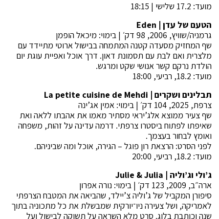
מועד: 17.2 שלישי | 18:15
הטעם של עדן |
Eden
גרמניה/שוויץ, 2006, 98 דק׳ | בימוי: מיכאל הופמן
שף המחזיק מסעדה קטנה המתמחה בבישול ארוטי מתיידד עם
מלצרית ואם לבת עם תסמונת דאון. דרך אוכל ואפיית עוגת יום
הולדת נרקם קשר אנושי שקט ומרגש.
מועד: 18.2, רביעי, 18:00
תבלינים ושקרים |
La petite cuisine de Mehdi
צרפת, 2025, 104 דק׳ | בימוי: אמין אג’ינה
שף צעיר ממוצא אלג’יראי מסתיר מאמו את אהבתו ללאה ואת
שאיפתו לפתוח ביסטרו צרפתי. דרמה עדינה על זהות, משפחה
ואומץ לבחור בעצמך.
לפני הסרט: הרצאת רון פוגל – הגירה, אוכל ומה שביניהם.
מועד: 18.2, רביעי, 20:00
ג’ולי וג’וליה |
Julie & Julia
ארה״ב, 2009, 123 דק׳ | בימוי: נורה אפרון
סיפורן המקביל של ג’וליה צ’יילד, שהביאה את המטבח הצרפתי
לאמריקה, ושל צעירה ניו־יורקית שמבשלת את כל מתכוניה בתוך
שנה וכותבת בלוג. סרט מלא השראה על תשוקה לבישול ועל