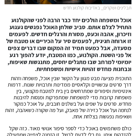
תבלינים ושקרים_ באדיבות קולנוע חדש
אוכל ומשפחה הולכים יחד כבר הרבה לפני שהקולנוע
התחיל לצלם אותם. סביב שולחן האוכל נפגשים געגוע
וזיכרון, אהבה וכעס, מסורת והרגלים חדשים. לפעמים
זו ארוחה חגיגית, לפעמים סיר על הכיריים או מטבח של
מסעדה, אבל כמעט תמיד זה המקום שבו דברים צפים
אל פני השטח. הקולנוע, כמו המטבח, יודע להפוך רגע
יומיומי למרחב שבו מתגלים יחסים, מתנגשות שאיפות,
ונבחנות מחדש זהויות אישיות ומשפחתיות.
התוכנית מציעה מבט מגוון על הקשר שבין אוכל, משפחה וזהות
דרך סרטים עכשוויים וקלאסיים ממדינות ותרבויות שונות. דרמות
אינטימיות וסיפורים שמתרחשים בין בית למטבח מקצועי, בין
משפחות קרובות מדי למשפחות שמתפרקות ומנסות להיבנות
מחדש. סרטים על שפים ועל בשלנים חובבים, על אוכל כמקור
לנחמה ועל אוכל כזירה של מאבק, ועל מה שקורה כשאהבה, זהות
ושאיפות נפגשות בצלחת אחת.
כולם משתמשים באוכל כדי לספר סיפור אנושי מאוד. כזה שקל
להזדהות איתו, גם בלי לדעת לבשל. זו הזמנה לצפייה שמפעילה