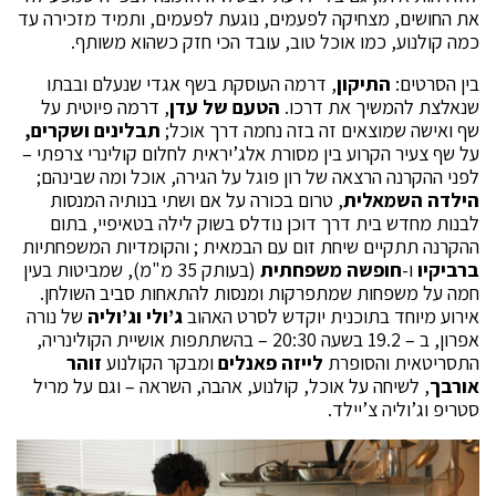
את החושים, מצחיקה לפעמים, נוגעת לפעמים, ותמיד מזכירה עד
כמה קולנוע, כמו אוכל טוב, עובד הכי חזק כשהוא משותף.
בין הסרטים:
התיקון
, דרמה העוסקת בשף אגדי שנעלם ובבתו
שנאלצת להמשיך את דרכו.
הטעם של עדן
, דרמה פיוטית על
שף ואישה שמוצאים זה בזה נחמה דרך אוכל;
תבלינים ושקרים,
על שף צעיר הקרוע בין מסורת אלג’יראית לחלום קולינרי צרפתי –
לפני ההקרנה הרצאה של רון פוגל על הגירה, אוכל ומה שבינהם;
הילדה השמאלית
, טרום בכורה על אם ושתי בנותיה המנסות
לבנות מחדש בית דרך דוכן נודלס בשוק לילה בטאיפיי, בתום
ההקרנה תתקיים שיחת זום עם הבמאית ; והקומדיות המשפחתיות
ברביקיו
ו-
חופשה משפחתית
(בעותק 35 מ"מ), שמביטות בעין
חמה על משפחות שמתפרקות ומנסות להתאחות סביב השולחן.
אירוע מיוחד בתוכנית יוקדש לסרט האהוב
ג’ולי וג’וליה
של נורה
אפרון, ב – 19.2 בשעה 20:30 – בהשתתפות אושיית הקולינריה,
התסריטאית והסופרת
לייזה פאנלים
ומבקר הקולנוע
זוהר
אורבך
, לשיחה על אוכל, קולנוע, אהבה, השראה – וגם על מריל
סטריפ וג’וליה צ’יילד.