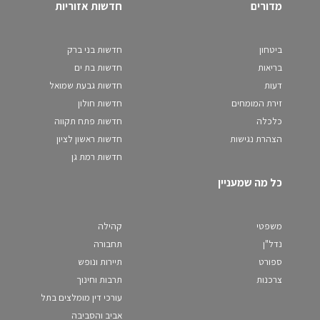
מדורים
חדשות אזוריות
ביטחון
חדשות בני ברק
בריאות
חדשות בת ים
דעות
חדשות גבעת שמואל
זירת המומחים
חדשות חולון
כלכלה
חדשות פתח תקווה
הצהרת נגישות
חדשות ראשון לציון
חדשות רמת גן
כל מה שמעניין
משפטי
קהילה
נדל"ן
תחבורה
ספורט
תיירות ונופש
צרכנות
תרבות וחינוך
עורכי דין מומלצים בתל
אביב והסביבה