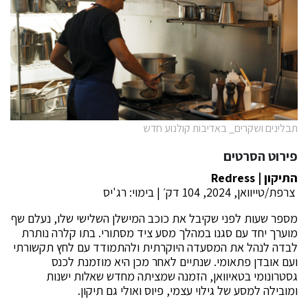
תבלינים ושקרים_ באדיבות קולנוע חדש
פירוט הסרטים
התיקון |
Redress
צרפת/טייוואן, 2024, 104 דק׳ | בימוי: רג'יס
מספר שעות לפני שקיבל את כוכב המישלן השלישי שלו, נעלם שף
מוערך יחד עם סגנו במהלך מסע ציד מסתורי. בתו קלרה נותרת
לבדה לנהל את המסעדה היוקרתית ולהתמודד עם לחץ תקשורתי
ועם אובדן פתאומי. שנתיים לאחר מכן היא מוזמנת לכנס
גסטרונומי בטאיוואן, הזמנה שמציתה מחדש שאלות ישנות
ומובילה למסע של גילוי עצמי, פיוס ואולי גם תיקון.