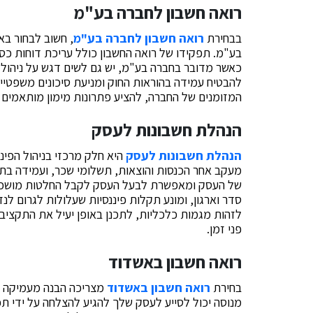
רואה חשבון לחברה בע"מ
בבחירת
רואה חשבון לחברה בע"מ
, חשוב לבחור בא
בע"מ. תפקידו של רואה החשבון כולל עריכת דוחות כספיי
כאשר מדובר בחברה בע"מ, יש גם לשים דגש על ניהול ת
להבטיח עמידה בהוראות החוק ומניעת סיכונים משפטיים ו
המזומנים של החברה, להציע פתרונות מימון מותאמים 
הנהלת חשבונות לעסק
הנהלת חשבונות לעסק
היא חלק מרכזי בניהול הפינ
מעקב אחר הכנסות והוצאות, תשלומי שכר, ועמידה בת
של העסק ומאפשרת לבעל העסק לקבל החלטות מושכלו
סדר וארגון, ומונע תקלות פיננסיות שעלולות לגרום ל
לזהות מגמות כלכליות, לתכנן באופן יעיל את התקציב
פני זמן.
רואה חשבון באשדוד
בחירת
רואה חשבון באשדוד
מצריכה הבנה מעמיקה של
מנוסה יכול לסייע לעסק שלך להגיע להצלחה על ידי תכנון 