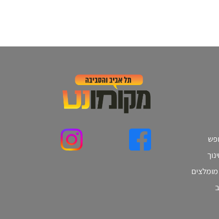
ופש
נוך
 מומלצים
ב