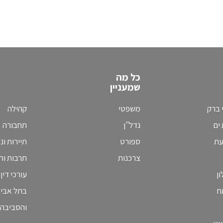
כל מה
שמעניין
 ברק
משפטי
קהילה
ים
נדל"ן
תחבורה
עת
ספורט
תיירות ונ
צרכנות
תרבות וחי
ן
עורכי דין
ח
בתל אבי
והסביבה