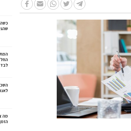
כשהז
שהגי
המתכ
החלט
לבד
השכר
לאנר
מה צר
הזמן