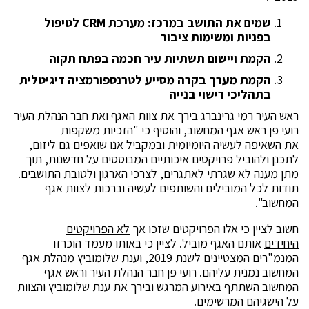
שמים את התושב במרכז: מערכת
CRM
לטיפול
בפניות ומשימות ציבור
הקמת ויישום תשתיות עיר חכמה בפתח תקוה
הקמת מערך בקרה מסייע לטרנספורמציה דיגיטלית
בתהליכי רישוי בנייה
ראש העיר רמי גרינברג בירך את צוות האגף ואת חבר הנהלת העיר
רועי פן ראש אגף המחשוב, והוסיף כי "הזכיות משקפות
את השאיפה לעשיה היומיומית ובמקביל אנו שואפים גם ליזום,
לתכנן ולהוביל פרויקטים איכותיים המבוססים על חדשנות, תוך
מתן מענה לא שגרתי לאתגרים, לצרכי הארגון ולטובת התושבים.
תודות לכל המובילים והשותפים לעשיה וברכות לצוות אגף
המחשוב".
חשוב לציין כי אלו הפרויקטים שזכו אך
לא הפרויקטים
היחידים
אותם האגף מוביל. לציין כי באותו מעמד הוכרזו
המנמ"רים המצטיינים לשנת 2019, וענת שלומוביץ מנהלת אגף
המחשוב נמנית עליהם. רועי פן חבר הנהלת העיר וראש אגף
המחשוב השתתף באירוע המרגש ובירך את ענת שלומוביץ והצוות
על הישגיהם המרשימים.