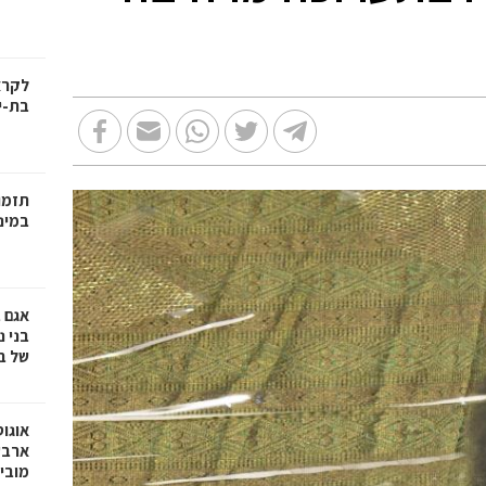
בת-י
תזמו
במינ
אגם 
של ב
אוגו
ארבע
מובי