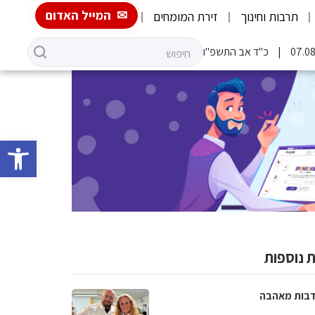
המייל האדום
תרבות וחינוך
זירת המומחים
כ"ד אב התשפ"ו
פתח סרגל 
 נוספות
בות מאהבה