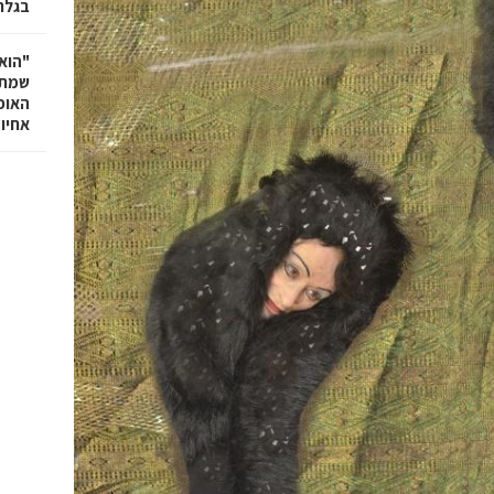
בגלר
"הוא 
שמתנ
האופ
אחיו 