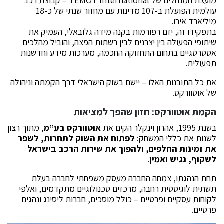
מועצת המנהלים של TEMOT International – קבוצת רכב
עולמית הפועלת ב-107 מדינות עם מחזור שנתי של כ-18
מיליארד אירו.
בתפקידו זה, יזם רפורמות בקנה מידה גלובאלי, העמיק את
שיתופי הפעולה בין יצרנים לבין רשתות הפצה, והוביל מהלכים
אסטרטגיים בתחום התחזוקה החכמה, מערכות מידע וחדשנות
תפעולית.
את כל התובנות האלו – יישם בשוק הישראלי דרך הקמתה וניהולה
של אוטוורקס.
הקמת אוטוורקס: חזון שהפך למציאות
בשנת 1995, אהרון וינקלר הקים את
אוטוורקס בע”מ
, מתוך רצון
לשנות את כללי המשחק:
לפתוח את השוק לתחרות, לשפר
את זמינות החלפים, ולהפוך את שירות הרכב בישראל
לשקוף, נגיש ואמין
.
תחת הנהגתו, צמחה החברה מעסק משפחתי לחברה בעלת
תשתית לוגיסטית רחבה, מרכזים טכנולוגיים מתקדמים, ואלפי
לקוחות עסקיים ופרטיים – כולל מוסכים, חברות ליסינג ונהגים
פרטיים.