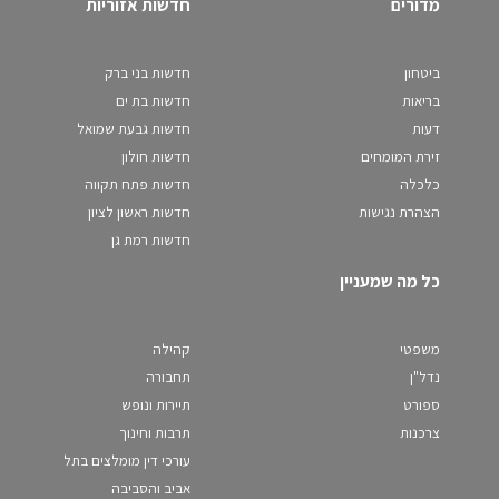
מדורים
חדשות אזוריות
ביטחון
חדשות בני ברק
בריאות
חדשות בת ים
דעות
חדשות גבעת שמואל
זירת המומחים
חדשות חולון
כלכלה
חדשות פתח תקווה
הצהרת נגישות
חדשות ראשון לציון
חדשות רמת גן
כל מה שמעניין
משפטי
קהילה
נדל"ן
תחבורה
ספורט
תיירות ונופש
צרכנות
תרבות וחינוך
עורכי דין מומלצים בתל
אביב והסביבה