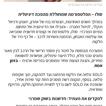
קרדיט: צילום אלבום פרטי
סולו –
הפלטפורמה שמחוללת מהפכה דיגיטלית
במהלך השנים האחרונות, הצטרפו בניו של אהרון, יהונתן ודניאל
וינקלר, לניהול החברה – והובילו את הדיגיטציה של התחום.
המיזם המרכזי:
סולו, פלטפורמת אי-קומרס חדשנית שמביאה
את עולמות האבחון, ההזמנה והשירות לרכב – אל כף היד של
הלקוח.
המערכת מבוססת על חיבור בין מספר הרישוי של הרכב לבין מאגר
נתונים טכני מלא, כולל תיעוד טיפולים, אפשרות להשוואת
מחירים, והצגת הצעות מחיר ממוסכים בפריסה ארצית –
בזמן
אמת
.
SOLO מלווה את הלקוח מהזמנה ועד להתקנה, תוך שקיפות
מלאה. בנוסף, הוקמה רשת מוסכים תחת קוד שירות אחיד,
שהופכת את SOLO לשם נרדף לחוויית תחזוקה חלקה, מדויקת
ואחראית.
להקדים את העתיד: חדשנות בשוק שמרני
בזכות חזונו של אהרון וינקלר, הייתה אוטוורקס בין החברות