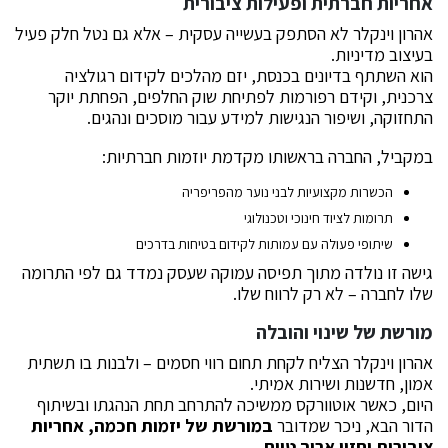
אחריות חברתית ופעילות ציבורית
אהרון וינקלר לא הסתפק בעשייה עסקית – אלא גם נטל חלק פעיל
בעיצוב מדיניות.
הוא השתתף בדיונים בכנסת, יזם מהלכים לקידום רגולציה
צרכנית, וקידם רפורמות לפתיחת שוק החלפים, הפחתת יוקר
התחזוקה, ושיפור הנגישות למידע עבור מוסכים ונהגים.
במקביל, החברה בראשותו מקדמת יוזמות חברתיות:
הכשרות מקצועיות לבני נוער מהפריפריה
תרומות לציוד חינוכי וטכנולוגי
שיתופי פעולה עם עמותות לקידום בטיחות בדרכים
גישה זו נולדה מתוך תפיסה עמוקה שעסק נמדד גם לפי התרומה
שלו לחברה – לא רק לרווח שלו.
מורשת של שינוי והובלה
אהרון וינקלר הצליח לקחת תחום רווי חסמים – ולבנות בו תשתית
אמון, חדשנות ושירות אמיתי.
היום, כאשר אוטוורקס ממשיכה להתרחב תחת הנהגתו ובשיתוף
הדור הבא, ניכר שמדובר
במורשת של יזמות חכמה, אחריות
ציבורית וחזון ארוך טווח
.