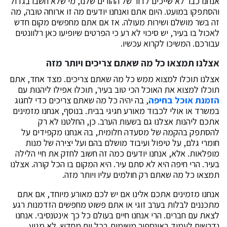
אנחנו כבר לא שייכים לדור של ההורים שלנו, מי שלא חשבו בגדול
והסתפקו במועט. היום אתם ואנחנו יודעים מה זו ארוחה טובה, מה
זה בשר מושלם ושירות מעולה. אז אם אתם מחפשים מקום חדש
לאכול בו בעיר, יש סיכוי לא רע כי הפרטים שיופיעו כאן רלוונטים
עבורכם. המשיכו לקרוא עכשיו.
אצלנו תמצאו כל מה שאתם צריכים ויותר מזה
אצלנו תוכלו למצוא ממש כל מה שאתם צריכים. מצד אחד, אתם
תוכלו למצוא את האוכל הכי טוב בעיר, תוכלו אפילו ליהנות עם
הזמנת אוכל בחיפה
, בה יהיה כל מה שאתם צריכים כדי לחגוג
במשרד או אולי לכבוד מאורע חגיגי בבית. בנוסף, אנחנו מזמינים
אתכם ליהנות אצלנו גם בשעות הערב. כן, החלטנו לא רק
להסתפק בהקמה של מסעדה חלומית, בה אנחנו מקפידים על
חומרי גלם, על טיפול ועיבוד מושלם בהם ועל יצירה של מנות
מופלאות. אלא, אנחנו יודעים כמה זה חשוב לחזק את חיי הלילה
בעיר. הרי חיפה היא לא סתם עיר. היא המקום בו הכל קורה. אצלנו
תמצאו כל מה שאתם רק חולמים עליו ויותר מזה.
אנחנו מזמינים אתכם אלינו אם יש לכם מאורע מיוחד, אם אתם
מתכננים לבלות בערב זוגי או אתם פשוט מחפשים הזדמנות רגע
לצאת עם חברים. הרי אנחנו חיים בעולם כל כך אינטנסיבי. אנחנו
נדרשים לעמוד באינספור משימות בכל יום מחדש. לא מגיע