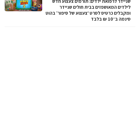
שניידר לרפואת ילדים: תורמים צעצוע חדש
לילדים המאושפזים בבית חולים שניידר
ומקבלים כרטיס לסרט ‘צעצוע של סיפור’ בהוט
סינמה ב־10 ₪ בלבד