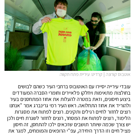
אוטבוס קורונה | קרדיט: עיריית פתח תקווה
עובדי עירייה יסיירו עם האוטובוס ברחבי העיר כשהם לבושים
בחולצות מתאימות ויחלקו פלאיירים וחומרי הסברה המעודדים
ביצוע חיסונים, וזאת במטרה להעלות את אחוז המתחסנים בעיר
ולהוריד את אחוז התחלואה. ראש העיר רמי גרינברג אמר "אנחנו
רוצים לחזור לחיים רגילים ותקינים. רוצים לפתוח את מסגרות
הלימוד, רוצים לפתוח את המסחר, רוצים לחזור לשגרת חיים ולכן
יש צורך שכמה שיותר תושבים שזכאים ילכו להתחסן, זה חיסון
מציל חיים וזו הדרך היחידה, עפ"י הרופאים והמומחים, למגר את