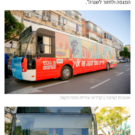
המגפה ולחזור לשגרה".
אוטבוס קורונה | קרדיט: עיריית פתח תקווה