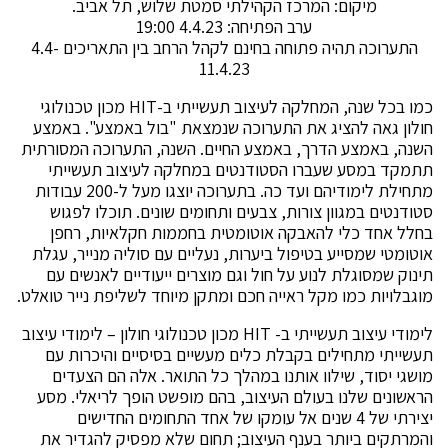
מיקום: המרכז הקהילתי סמטת שלוש, תל אביב.
ערב הפתיחה: 4.4.23 19:00
התערוכה תהיה פתוחה בחינם לקהל הרחב בין התאריכים 4.4-
11.4.23
כמו בכל שנה, המחלקה לעיצוב תעשייתי ב-HIT מכון טכנולוגי
חולון גאה להציג את התערוכה שנמצאת "בול באמצע". באמצע
השנה, באמצע הדרך, באמצע החיים. השנה, התערוכה המסורתית
תתמקד במסע שעברו הסטודנטים במחלקה לעיצוב תעשייתי
מתחילת לימודיהם ועד כה. בתערוכה יוצגו מעל ל-200 עבודות
סטודנטים במגוון צורות, צבעים ותחומים שונים. תוכלו לפגוש
בחלל אחד כלי להאבקה אוטומטית בחממות חקלאיות, רחפן
אוטומטי שמסייע בטיפול ביערות, נעליים עם סוליה מנייר, עגלת
תינוק שמסוגלת לנוע על חול וגם מוצרים ייעודיים לאנשים עם
מוגבלויות כמו מקל ראייה חכם ומתקן מיוחד לשליפת נייר טואלט.
לימודי עיצוב תעשייתי ב- HIT מכון טכנולוגי חולון – לימודי עיצוב
תעשייתי מתחילים בקבלת כלים מעשיים בסיסיים והיכרות עם
מושגי יסוד, שילוו אותנו במהלך כל התואר. אלה הם הצעדים
הראשונים שלנו בעולם העיצוב, בהם מופשט הופך לריאלי. מסע
יצירתי של 4 שנים אל עומקו של אחד התחומים החדישים
והמרתקים ביותר בענף העיצוב; תחום שלא מפסיק להגדיר את