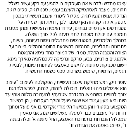
עצמו מחדש ולדרוש את העוסקים בו להגיע עם רקע עשיר בשלל
תחומים, מעבר לאסתטיקה ולעיצוב עצמו: טכנולוגיה, פסיכולוגיה,
הנדסת אנוש וסוציולוגיה. מסלול לימודי עיצוב תעשייתי במכון
מספק את הרקע הזה ואף מעבר לכך, וזאת תוך שמירה על
סטנדרטים אקדמיים גבוהים, עידוד האמירה האישית ומתן מסגרת
תומכת עם יכולת מוכחת לתת מענה לכל צורך ושאלה.
במהלך הלימודים, הסטודנטים מתרגלים ניסוח רעיונות, בעיות,
פתרונות ותהליכים, התנסות בהשפעת החומר ותהליכי הייצור על
הצורה והמבנה התלת ממדי של המוצר מחד גיסא והתאמת
אלמנטים צורניים, צבע, מרקם וגרפיקה לטכנולוגיה מאידך גיסא.
יישום טכניקות מגוונות לרישום כאמצעי לפיתוח רעיונות, לבניית
דגמים, הדמיות, שימוש בשרטוט טכני כשפת התעשייה.
עופר זיק, ראש מחלקת עיצוב תעשייתי, הפקולטה לעיצוב: "עיצוב
הוא אינטליגנציה ויזואלית. היכולת לזהות, לנתח, לפרש ולתרגם
צורך לחוויית משתמש. ההגדרה שטבעתי לתערוכה מלווה אותי עד
היום והיא מעין עמוד אש שאני פועל והולך בעקבותיו, הן במישור
המקצועי בסטודיו והן במישור הלימודי אקדמי בו אני פועל ומחנך
דורות של מעצבים כבר למעלה משלושים שנה. אני מאמין
שמכלול העבודות בתערוכת האמצע, החל משנה א׳ וכלה בשנה
ד׳, מייצג נאמנה את הגדרה זו"