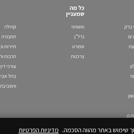
כל מה
שמעניין
 ברק
משפטי
קהילה
ים
נדל"ן
תחבורה
עת
ספורט
תיירות ונ
צרכנות
תרבות וחי
ן
עורכי דין
ח
בתל אבי
והסביבה
ון
 גן
ך שימוש באתר מהווה הסכמה.
מדיניות הפרטיות