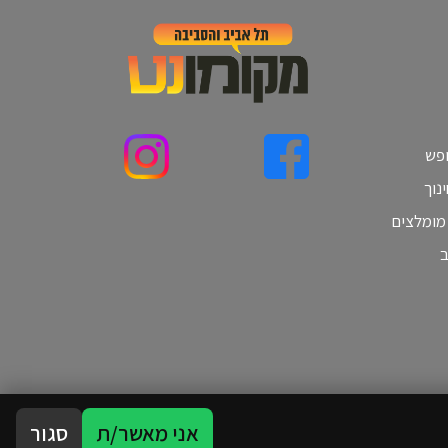
ופש
נוך
 מומלצים
ב
אני מאשר/ת
סגור