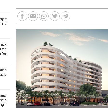
בת-י
אגם 
של ב
כמה 
לתב"
פופ־
הקניו