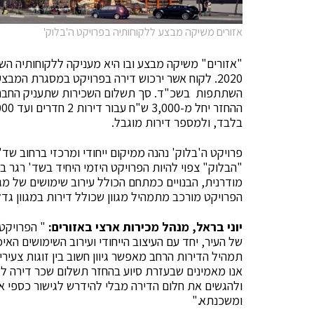
אזורים משיקה מבצע ללקוחותיה בפרויקט ה'בלוק'
"אזורים" משיקה מבצע ובו היא מעניקה ללקוחותיה ה
השתתפות בשכ"ד. סך תשלום השכירות שתעניק החברה
בלבד, ולמספר דירות מוגבל.
פרויקט ה'בלוק' נהנה ממיקום ייחודי ומרכזי ברחוב שד'
"הבלוק" צפוי להיות הפרויקט היזמי היחיד בשד' רגר ב
הפרויקט מורכב מתמהיל מגוון שכולל דירות במגוון גדלים שכוללות
יוני בראל, מנהל מכירות ארצי באזורים:
" הפרויקט 
של העיר, יחד עם העיצוב הייחודי ועירוב השימושים האי
תמהיל הדירות הרחב מאפשר גיוון חשוב בין זוגות צעיר
אנו מאמינים שבעזרת סיוע בהחזר תשלום שכר דירה ל
ולהגשים את חלום הדירה מבלי להידרש לגישור כספי א
ומשכנתא."