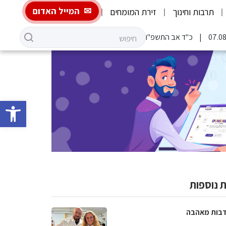
המייל האדום
תרבות וחינוך
זירת המומחים
כ"ד אב התשפ"ו
פתח סרגל 
 נוספות
בות מאהבה