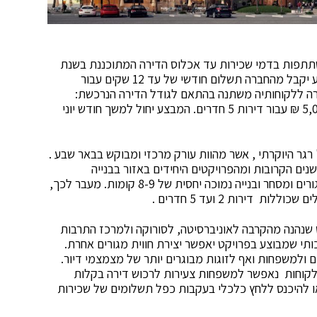
שתתפות בדמי שכירות עד אכלוס הדירה המתוכננת בשנת
2020. לקוח אשר ירכוש דירה בפרויקט במסגרת המבצע יקבל מהחברה תשלום חודשי של עד 12 שקים עבור
 ללקוחותיה משתנה בהתאם לגודל הדירה הנרכשת:
ההחזר יחל מ-3,000 ש"ח עבור דירות 2 חדרים ועד 5,000 ₪ עבור דירות 5 חדרים. המבצע יחול למשך חודש יוני
 רגר היוקרתי , אשר מהוות עורק מרכזי ומבוקש בבאר שבע .
שנים הקרובות ומהפרויקטים היחידים באזור בבנייה
מודרנית, הבנויים כמתחם הכולל עירוב שימושים של מגורים ומסחר ובנייה נמוכה יחסית של 8-9 קומות. מעבר לכך,
 דירות 2 ועד 5 חדרים .
שנהנה מהקרבה לאוניברסיטה, לסורוקה ולמרכז התרבות
כותי שמבוצע בפרויקט יאפשר יצירת חווית מגורים אחרת.
ים ולמשפחות ואף לזוגות מבוגרים יותר של מצמצמי דיור.
לקוחות נאפשר למשפחות צעירות לרכוש דירה בקלות
ו להיכנס ללחץ כלכלי בעקבות כפל תשלומים של שכירות