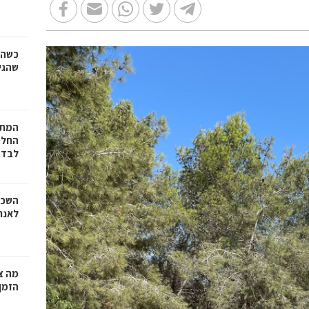
כשהז
שהגי
המתכ
החלט
לבד
השכר
לאנר
מה צר
הזמן