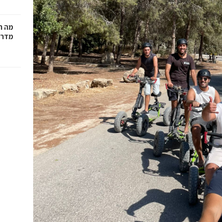
מה ח
מדרי