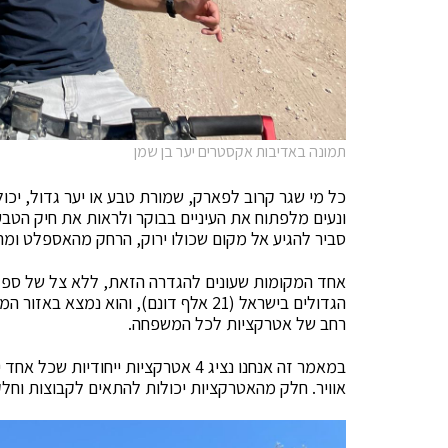
תמונה באדיבות אקסטרים יער בן שמן
כל מי שגר קרוב לפארק, שמורת טבע או יער גדול, יכו
ונעים מלפתוח את העיניים בבוקר ולראות את חיק הטב
סביר להגיע אל מקום שכולו ירוק, הרחק מהאספלט ומה
אחד המקומות שעונים להגדרה הזאת, ללא צל של ספק,
הגדולים בישראל (21 אלף דונם), והוא נמצא באזור המרכז-שפלה, קרוב ליישובים רבים, הרי
רחב של אטרקציות לכל המשפחה.
במאמר זה אנחנו נציג 4 אטרקציות ייחו
אוויר. חלק מהאטרקציות יכולות להתאים לקבוצות וחל