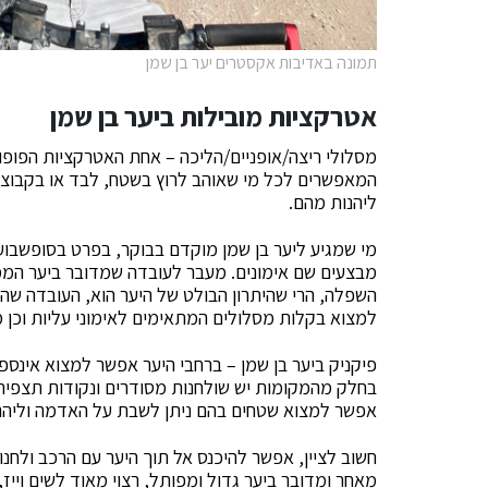
תמונה באדיבות אקסטרים יער בן שמן
אטרקציות מובילות ביער בן שמן
מסלולי ריצה/אופניים/הליכה – אחת האטרקציות הפופול
המאפשרים לכל מי שאוהב לרוץ בשטח, לבד או בקבוצה,
ליהנות מהם.
מי שמגיע ליער בן שמן מוקדם בבוקר, בפרט בסופשבוע,
מבצעים שם אימונים. מעבר לעובדה שמדובר ביער הממוק
השפלה, הרי שהיתרון הבולט של היער הוא, העובדה שהמס
למצוא בקלות מסלולים המתאימים לאימוני עליות וכן מ
פיקניק ביער בן שמן – ברחבי היער אפשר למצוא אינספ
בחלק מהמקומות יש שולחנות מסודרים ונקודות תצפי
אפשר למצוא שטחים בהם ניתן לשבת על האדמה וליהנו
חשוב לציין, אפשר להיכנס אל תוך היער עם הרכב ולחנו
מאחר ומדובר ביער גדול ומפותל, רצוי מאוד לשים וייז