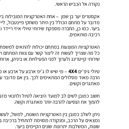
נקודה אל הכביש הראשי.
אקסטרים יער בן שמן – אחת האטרקציות המובילות בי
ביער. כמו כן, החברה מספקת שירותי טיולי איזי ריידר ו
רכיבה מותאמים.
האטרקציות המוצעות במתחם יכולות להתאים למשפחות, א
כל מה שצריך לעשות זה ליצור קשר עם צוות המתחם ולה
שירותי קייטרינג ולערוך לפני הפעילויות או ביניהן, א
טיולי גיפ'ים
X4
4
– מי שיש לו ג'יפ ארבע על ארבע או מע
הרבה מאוד מסלולים המתאימים לכך. בין אם מדובר על 
מאתגרים וקשים.
חשוב כמובן לשים לב למועד היציאה לטיול ולתנאי מזג ה
להפוך את הנסיעה להרבה יותר מאתגרת וקשה.
ניתן לשלב כמובן בין האטרקציות השונות, למשל, לעשו
נמצאים על הרכב, ומנקודה מסוימת להתחיל ברכיבה בש
שונות, המשלבות יתרונות שונים הקיימים ביער.