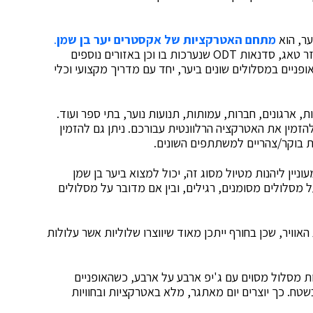
ער, הוא
מתחם האטרקציות של אקסטרים יער בן שמן
.
מדובר על מתחם הכולל בין היתר משחקי פיינטבול, לייזר טאג, סדנאות ODT שנערכות בו וכן באזורים נוספים
אופניים במסלולים שונים ביער, יחד עם מדריך מקצועי וכלי
רגונים, חברות, עמותות, תנועות נוער, בתי ספר ועוד.
זמין את האטרקציה הרלוונטית עבורכם. ניתן גם להזמין
רוחת בוקר/צהריים למשתתפים השונים.
וניין ליהנות מטיול מסוג זה, יכול למצוא ביער בן שמן
מסלולים מסומנים, רגילים, ובין אם מדובר על מסלולים
אוויר, שכן בחורף ייתכן מאוד שיווצרו שלוליות אשר עלולות
ת מסלול מסוים עם ג'יפ ארבע על ארבע, כשהאופניים
טח. כך יוצרים יום מאתגר, מלא באטרקציות ובחוויות