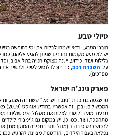
טיולי טבע
חובבי הטבע, וודאי ישמחו לבלות את ימי החופשה בטי
יש לא מעט מקומות נהדרים שניתן להגיע אליהם, כמו ש
גלילות ועוד. כידוע, ישנה מצוקת חנייה בתל אביב, וכד
על
השכרת רכב
, כך תוכלו לנסוע לטיול ולהשיב את 
מפרכים).
פארק נינג'ה ישראל
מי שצפה בתוכנית "נינג'ה ישראל" ששודרה השנה, ווד
המכשולי
מבעוד מועד ולנסות לצלוח את מסלול המכשולים המאתג
מתהפכת ועוד. כמו כן, יש במקום גם ג'ימבורי לילדים
לרכוש כרטיס בודד (מוזל יותר במכירה המוקדמת) או 
נפלאה בעבור הילדים, והזדמנות מצוינת להרגיש כמו ני