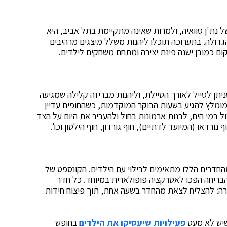
 לגו ייחודית של נת'ן סוואיה, ולמרות שאינה מתקיימת בתל אביב, היא
הגדולה. בתערוכה תוכלו ליהנות משלל מיצגים מרהיבים
קום כמובן ישנה פינת יצירה ומתחם משחקים לילדים.
יתן לטייל לאורך הטיילת, וליהנות מבריזה קלילה שמגיעה
שמומלץ להגיע בשעות הבוקר המוקדמות, כשהחופים עדיין
ל במי הים, לבנות ארמונות בחול ולהעביר את היום על הצד
נורדאו (המיועד לדתיים), חוף גורדון, חוף הילטון וכו'.
החדרים הללו מתאימים לבילוי עם הילדים. הקונספט של
הבריחה הפכו לאטרקציה פופולארית במיוחד. כל חדר
רה: להצליח לצאת מהחדר בשעה אחת, תוך פיצוח חידות
שיש לא מעט
פעילויות שיעסיקו את הילדים
בחופש