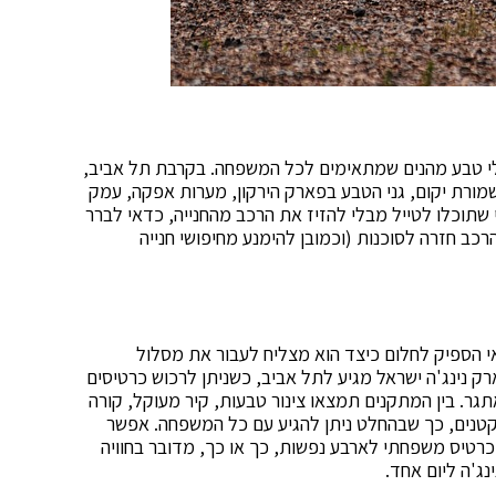
ולי טבע מהנים שמתאימים לכל המשפחה. בקרבת תל אביב,
מורת יקום, גני הטבע בפארק הירקון, מערות אפקה, עמק
י שתוכלו לטייל מבלי להזיז את הרכב מהחנייה, כדאי לברר
הרכב חזרה לסוכנות (וכמובן להימנע מחיפושי חנייה
אי הספיק לחלום כיצד הוא מצליח לעבור את מסלול
ם. ובכן, זה אפשרי! בחודש אוגוסט (2019) פארק נינג'ה ישראל מגיע לתל אביב, כשניתן לרכוש כרטיסים
ר. בין המתקנים תמצאו צינור טבעות, קיר מעוקל, קורה
 קטנים, כך שבהחלט ניתן להגיע עם כל המשפחה. אפשר
כרטיס משפחתי לארבע נפשות, כך או כך, מדובר בחוויה
נג'ה ליום אחד.