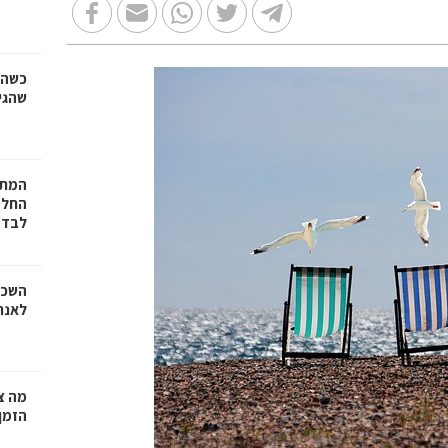
כשהז
שהגי
המתכ
החלט
לבד
השכר
לאנר
מה צר
הזמן