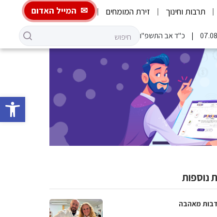
המייל האדום
תרבות וחינוך
זירת המומחים
כ"ד אב התשפ"ו
פתח סרגל 
 נוספות
בות מאהבה