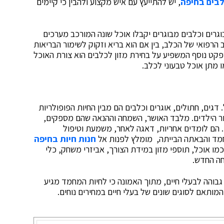
בים בחיפה
, יש להתייעץ עם איש מקצוע ולהבין כי קיימים
בוגרים וכלבים מבוגרים יקבלו אוכל שונה המורכב מערכים
הרפואי של הכלב, בין אם הוא בריא וזקוק לשימור הבריאות
ספקט נוסף המשפיע על בחירת מזון לכלבים הוא צורת האוכל
ו מתן אוכל טבעוני לכלב.
גים, חתולים, אוגרים וכלבים הם מבין החיות הפופולריות
עבור הילדים. מלבד האושר, השמחה וההנאה שהם מספקים,
 הם לומדים אחריות, דאגה לאחר, משמעת וטיפול
חמד והבאתה הבייתה, מומלץ לפנות אל
חנות חיות בחיפה
מו אוכל, תוספי מזון במידת הצורך, אביזרי משחק, כלי
חה החדש.
 גבוהה לבעלי חיים, מתוך האמונה כי לחיות המחמד מגיע
המותאם לסוגים שונים של בעלי חיים במחירים נוחים.