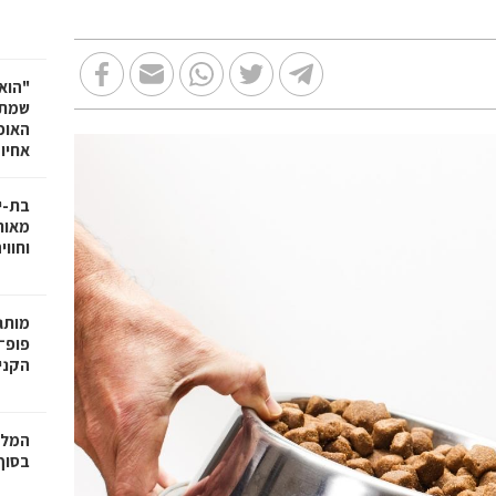
"הוא 
שמתנ
האופ
אחיו 
בת-י
מאות
וחווי
פופ־
הקניו
המלצ
בסוף