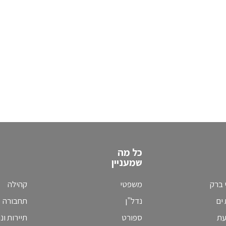
כל מה
שמעניין
 ברק
משפטי
קהילה
ים
נדל"ן
תחבורה
עת
ספורט
תיירות ונ