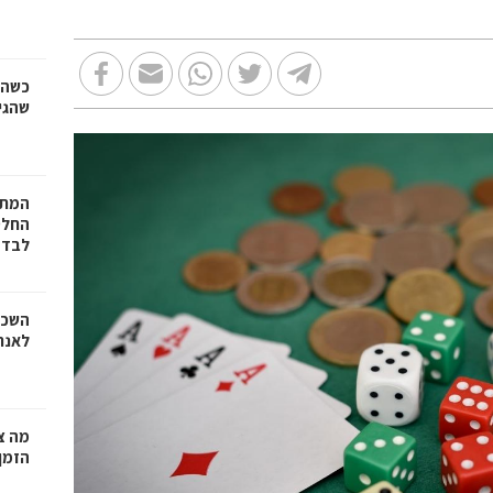
כשהז
שהגי
המתכ
החלט
לבד
השכר
לאנר
מה צר
הזמן