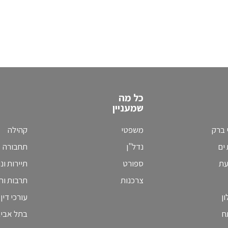
כל מה
שמעניין
 ברק
משפטי
קהילה
ים
נדל"ן
תחבורה
עת
ספורט
תיירות ונ
צרכנות
תרבות וחי
ן
עורכי דין
ח
בתל אבי