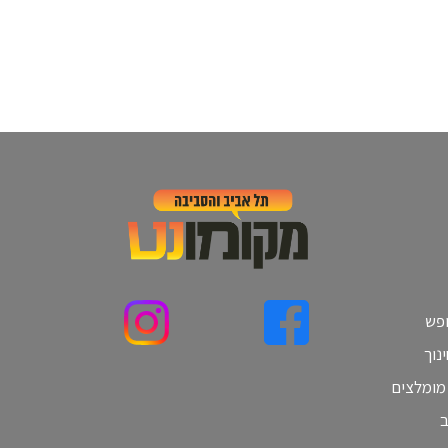
ופש
נוך
 מומלצים
ב