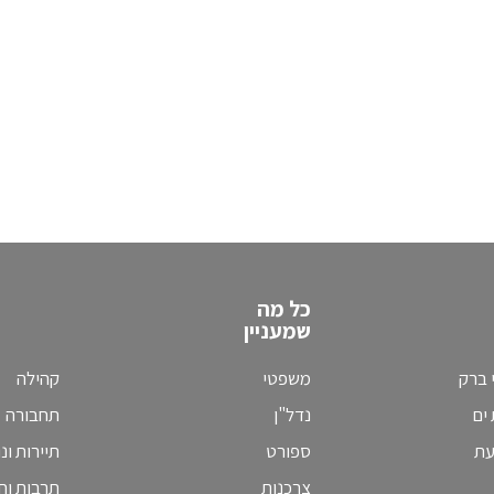
כל מה
שמעניין
 ברק
משפטי
קהילה
ים
נדל"ן
תחבורה
עת
ספורט
תיירות ונ
צרכנות
תרבות וחי