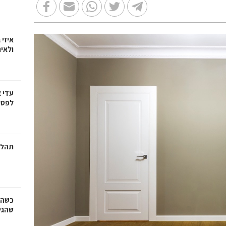
איזי 
ולאי
עדי 
לפספ
תהלי
כשהז
שהגי