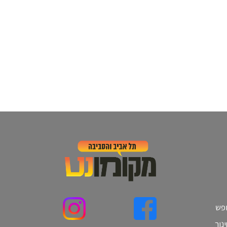
ופש
נוך