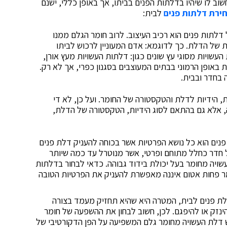
 לו שיהיו בדלתות הפנים בביתו, אך באופן כללי, ישנם
ירת דלתות פנים
לבית:
דלתות פנים הוא רכיב העיצוב. לרוב חומר הגלם ממנו
ת של הדלת. כך לדוגמא: אדם המעוניין לרכוש לביתו
עשויות מסוגי עץ שונים כגון: דלתות העשויות מעץ אורן,
 באופן הרמוני בבתים המעוצבים בסגנון כפרי, אך לא רק.
 בחדר ובבית.
 הידיות לדלת והטקסטורה של החומר. ועל כן, לא די
 אלא גם בהתאם לסוג הידיות, הטקסטורה של הדלת,
נים הוא כל נושא הפרטיות אשר בכוחה להעניק דלת פנים
ל חדר כחלל מתוחם ופרטי, אשר מנוטרל עד כמה שיותר
עשויה מחומר בעל יכולת בידוד גבוהה. כדאי לבחור בדלתות
ר פחות אטום איננה מאפשרת להעניק את הפרטיות הטובה
לת פנים לבית, המטרה היא שהיא תחזיק מעמד בצורה
ינזק או להיפגם. לכן, חשוב לבחון את ההשפעה של חומר
ש דלת העשויה מחומר גלם המשפיעה על הפן הדקורטיבי של