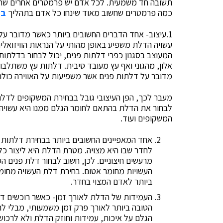
תשובה חד משמעית. לכל אדם יש פרמטרים אחרים שחשוב
כמה פרמטרים שחשוב מאוד שינחו כל אדם בתהליך
בח
1.עיצוב- אחד הדברים החשובים ביותר כאשר מדובר על 
עשויה הדלת משפיע באופן מהותי על הנראות הוויזואלי
המעוצב בסגנון כפרי דלתות פנים, יכול לבחור בדלתות ה
אלון, מהגוני ואף עץ מעובד סיבית. דלתות עץ משתלבות
מדובר על דלתות פנים אשר משפיעות על האווירה כולה
מעבר לכך, הפן העיצובי גובל בבחירת המשקופים לדלת,
לבחור את הדלת בהתאם לחומר הגלם ממנו היא עשויה,
המשקופים ועוד.
אחד המאפיינים החשובים ביותר בבחירת דלתות פ
לחדר שבו היא מצויה. מטרת הדלת היא ליצור כ
מרעשים חיצוניים. לכן, חשוב לבחור דלת פנים ה
העשויות מחומר אטום. בחירת דלת העשויה מחומ
ביותר לאדם המצוי בחדר.
העמידות של הדלת לאורך זמן- כאשר רוכשים ד
הטובה ביותר לאורך פרק זמן משמעותי, מבלי לה
הגלם על איכות, עמידות וחוזק הדלת ולא לרכו