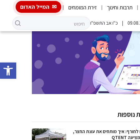
המייל האדום
תרבות וחינוך
זירת המומחים
כ"ו אב התשפ"ו
פתח סרגל 
 נוספות
 לחורף: איך מותחים את עונת החצר,
יעה QTENT