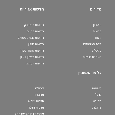
מדורים
חדשות אזוריות
ביטחון
חדשות בני ברק
בריאות
חדשות בת ים
דעות
חדשות גבעת שמואל
זירת המומחים
חדשות חולון
כלכלה
חדשות פתח תקווה
הצהרת נגישות
חדשות ראשון לציון
חדשות רמת גן
כל מה שמעניין
משפטי
קהילה
נדל"ן
תחבורה
ספורט
תיירות ונופש
צרכנות
תרבות וחינוך
עורכי דין מומלצים בתל