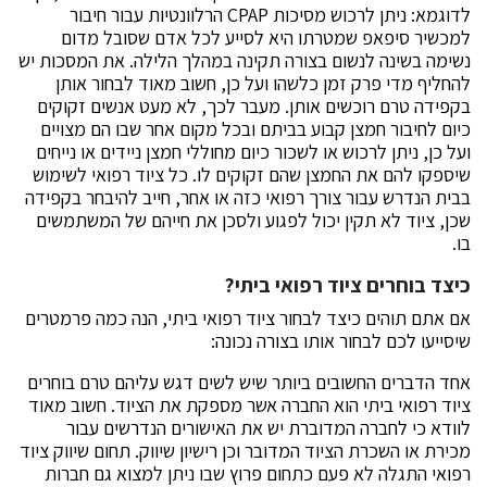
לדוגמא: ניתן לרכוש מסיכות CPAP הרלוונטיות עבור חיבור
למכשיר סיפאפ שמטרתו היא לסייע לכל אדם שסובל מדום
נשימה בשינה לנשום בצורה תקינה במהלך הלילה. את המסכות יש
להחליף מדי פרק זמן כלשהו ועל כן, חשוב מאוד לבחור אותן
בקפידה טרם רוכשים אותן. מעבר לכך, לא מעט אנשים זקוקים
כיום לחיבור חמצן קבוע בביתם ובכל מקום אחר שבו הם מצויים
ועל כן, ניתן לרכוש או לשכור כיום מחוללי חמצן ניידים או נייחים
שיספקו להם את החמצן שהם זקוקים לו. כל ציוד רפואי לשימוש
בבית הנדרש עבור צורך רפואי כזה או אחר, חייב להיבחר בקפידה
שכן, ציוד לא תקין יכול לפגוע ולסכן את חייהם של המשתמשים
בו.
כיצד בוחרים ציוד רפואי ביתי?
אם אתם תוהים כיצד לבחור ציוד רפואי ביתי, הנה כמה פרמטרים
שיסייעו לכם לבחור אותו בצורה נכונה:
אחד הדברים החשובים ביותר שיש לשים דגש עליהם טרם בוחרים
ציוד רפואי ביתי הוא החברה אשר מספקת את הציוד. חשוב מאוד
לוודא כי לחברה המדוברת יש את האישורים הנדרשים עבור
מכירת או השכרת הציוד המדובר וכן רישיון שיווק. תחום שיווק ציוד
רפואי התגלה לא פעם כתחום פרוץ שבו ניתן למצוא גם חברות