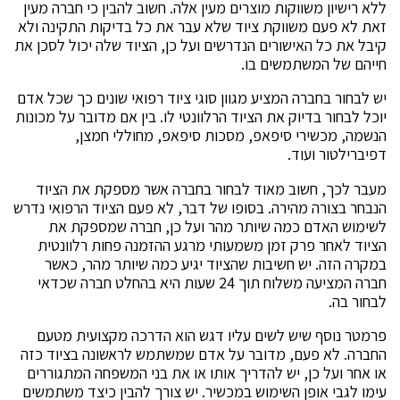
ללא רישיון משווקות מוצרים מעין אלה. חשוב להבין כי חברה מעין
זאת לא פעם משווקת ציוד שלא עבר את כל בדיקות התקינה ולא
קיבל את כל האישורים הנדרשים ועל כן, הציוד שלה יכול לסכן את
חייהם של המשתמשים בו.
יש לבחור בחברה המציע מגוון סוגי ציוד רפואי שונים כך שכל אדם
יוכל לבחור בדיוק את הציוד הרלוונטי לו. בין אם מדובר על מכונות
הנשמה, מכשירי סיפאפ, מסכות סיפאפ, מחוללי חמצן,
דפיברילטור ועוד.
מעבר לכך, חשוב מאוד לבחור בחברה אשר מספקת את הציוד
הנבחר בצורה מהירה. בסופו של דבר, לא פעם הציוד הרפואי נדרש
לשימוש האדם כמה שיותר מהר ועל כן, חברה שמספקת את
הציוד לאחר פרק זמן משמעותי מרגע ההזמנה פחות רלוונטית
במקרה הזה. יש חשיבות שהציוד יגיע כמה שיותר מהר, כאשר
חברה המציעה משלוח תוך 24 שעות היא בהחלט חברה שכדאי
לבחור בה.
פרמטר נוסף שיש לשים עליו דגש הוא הדרכה מקצועית מטעם
החברה. לא פעם, מדובר על אדם שמשתמש לראשונה בציוד כזה
או אחר ועל כן, יש להדריך אותו או את בני המשפחה המתגוררים
עימו לגבי אופן השימוש במכשיר. יש צורך להבין כיצד משתמשים