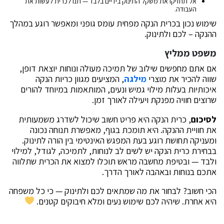
אל תחזיקו את משקל התינוק בידיים בלבד — תנו לכרית לעשות את
העבודה.
שימוש נכון בכרית הנקה מפחית עומס גופני ומאפשר רוגע במהלך
ההנקה – לכם ולתינוק.
משפט ממליץ
אם אתם מחפשים שילוב של תמיכה מעולה ונוחות יוצאת דופן,
שווה להכיר את מוצרי
מילגה
, המציעים מגוון כריות הנקה
איכותיות בעלות מילוי גמיש ונעים, המותאמות במיוחד להורים
שרוצים חוויה מפנקת ויעילה לאורך זמן.
לסיכום
, כרית הנקה היא פריט חשוב שיכול לשדרג משמעותית
את חוויית ההנקה. היא תומכת בגוף, מאפשרת תנוחה נכונה
ומעניקה תחושת רוגע בעת המפגש האינטימי בין הורה לתינוק.
בבחירת כרית הנקה יש לשים לב לנוחות, לתמיכה, לגודל, למילוי
ולבד — ובטיפת מחשבה מראש תוכלו למצוא את הכרית שתלווה
אתכם בנוחות ובאהבה לאורך הדרך.
הכי חשוב? לבחור את מה שמתאים לכם ולתינוק — כי כל משפחה
היא אחרת. שיהיה לכם שימוש נעים ומלא חיבוקים קטנים.