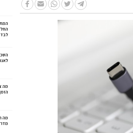
המתכ
החלט
לבד
השכר
לאנר
מה צר
הזמן
מה ח
מדרי