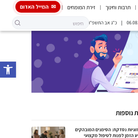
המייל האדום
תרבות וחינוך
זירת המומחים
כ"ג אב התשפ"ו
פתח סרגל 
 נוספות
וגיות נסדקת: הסימנים המובהקים
ע הזמן לפנות לטיפול מקצועי