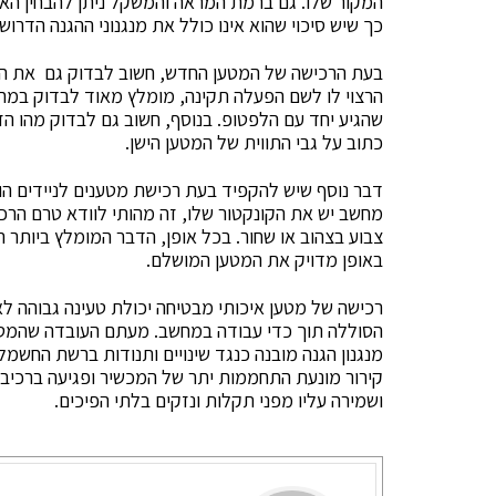
המקור שלו. גם ברמת המראה והמשקל ניתן להבחין האם 
כך שיש סיכוי שהוא אינו כולל את מנגנוני ההגנה הדרושי
בעת הרכישה של המטען החדש, חשוב לבדוק גם את ה
הרצוי לו לשם הפעלה תקינה, מומלץ מאוד לבדוק במחשב
שהגיע יחד עם הלפטופ. בנוסף, חשוב גם לבדוק מהו ה
כתוב על גבי התווית של המטען הישן.
דבר נוסף שיש להקפיד בעת רכישת מטענים לניידים הו
מחשב יש את הקונקטור שלו, זה מהותי לוודא טרם הרכיש
צבוע בצהוב או שחור. בכל אופן, הדבר המומלץ ביותר 
באופן מדויק את המטען המושלם.
רכישה של מטען איכותי מבטיחה יכולת טעינה גבוהה ל
הסוללה תוך כדי עבודה במחשב. מעתם העובדה שהמטען
מנגנון הגנה מובנה כנגד שינויים ותנודות ברשת החש
קירור מונעת התחממות יתר של המכשיר ופגיעה ברכיבי
ושמירה עליו מפני תקלות ונזקים בלתי הפיכים.