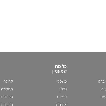
כל מה
שמעניין
 ברק
משפטי
קהילה
ים
נדל"ן
תחבורה
עת
ספורט
תיירות ונ
צרכנות
תרבות וחי