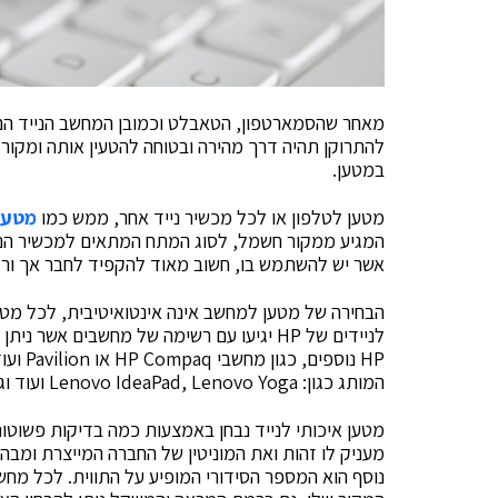
מאחר שהסמארטפון, הטאבלט וכמובן המחשב הנייד הם 
להתרוקן תהיה דרך מהירה ובטוחה להטעין אותה ומקו
במטען.
מטען לטלפון או לכל מכשיר נייד אחר, ממש כמו
מטעני
המגיע ממקור חשמל, לסוג המתח המתאים למכשיר הנתון
אשר יש להשתמש בו, חשוב מאוד להקפיד לחבר אך ור
הבחירה של מטען למחשב אינה אינטואיטיבית, לכל מט
לניידים של HP יגיעו עם רשימה של מחשבים 
HP נוספ
המותג כגון: Lenovo IdeaPad, Lenovo Yoga ועוד וגם לIBM ThinkPad – .
מטען איכותי לנייד נבחן באמצעות כמה בדיקות פשוטות
מעניק לו זהות ואת המוניטין של החברה המייצרת ומבה
נוסף הוא המספר הסידורי המופיע על התווית. לכל מח