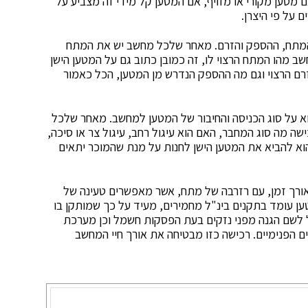
מטען מקורי או מזויף, אם המטען קל מידי זה מצביע על
ם על פי היצרן.
מתח, ההספק והזרם. מאחר שלכל מחשב יש את המתח
 מהו המתח הרצוי לו, זה כמובן כתוב גם על המטען הישן
זרם הרצוי וגם מה ההספק הנדרש מן המטען, הכל כאמור
א על סוג הכניסה והחיבור של המטען למחשב. מאחר שלכל
ה מה סוג המחבר, האם הוא עיגול רחב, עיגול צר או סיכה,
הוא להביא את המטען הישן לחנות על מנת שהמוכר יתאים
אורך זמן, עם רזרבה של מתח, אשר מאפשרים טעינה של
 עומד בתקנים בינ"ל מחמירים, מעיד על כך שמותקן בו
מל לשם הגנה מפני נזקים בעת הפסקות חשמל וכן מערכת
ם הפנימיים. רכישה כזו מבטיחה את אורך חיי המחשב