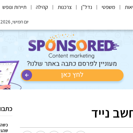
אות
משפטי
נדל"ן
צרכנות
קהילה
תיירות ונופש
יום חמישי, 06.08.2026
שב נייד
כתבות
כשהז
שהגי