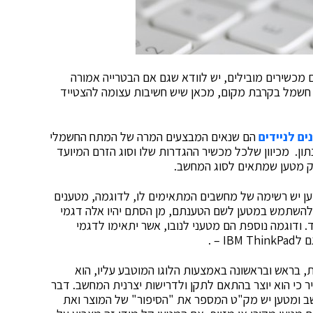
מכשירים מובילים, יש לוודא שגם אם הבטרייה אמורה
ר חשמל בקרבת מקום, מכאן שיש חשיבות עצומה להצטייד
ם לניידים
הם שנאים המבצעים המרה של המתח החשמלי
. מכיוון שלכל מכשיר ההגדרות שלו וסוג הזרם המיועד
ק מטען שמתאים לסוג המחשב.
ען יש רשימה של מחשבים המתאימים לו, לדוגמה, מטענים
אשר ניתן להשתמש במטען לשם הטענתם, מן הסתם יהיו אלה דגמי
ים, כגון מחשבי HP Compaq או Pavilion ועוד. ודוגמה נוספת הם מטעני לנובו, אשר יתאימו לדגמי
, בראש ובראשונה באמצעות הלוגו המוטבע עליו, הוא
יר כי הוא יוצר בהתאם לתקן ולדרישות יצרנית המחשב. דבר
שב ומטען יש מק"ט המספר את "הסיפור" של המוצר ואת