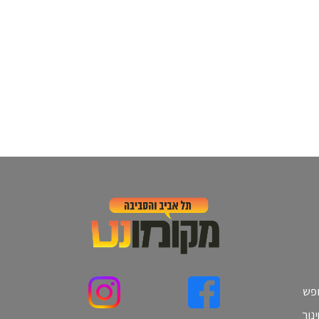
ופש
נוך