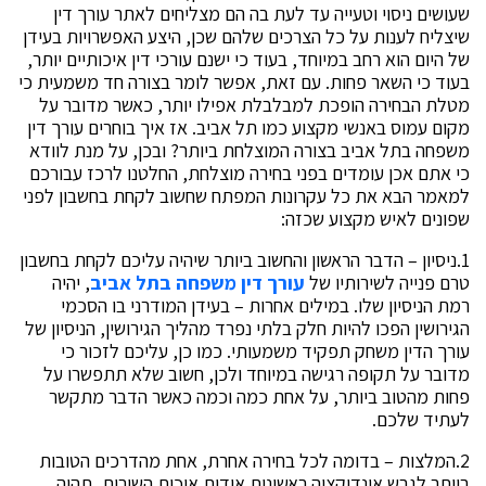
שעושים ניסוי וטעייה עד לעת בה הם מצליחים לאתר עורך דין
שיצליח לענות על כל הצרכים שלהם שכן, היצע האפשרויות בעידן
של היום הוא רחב במיוחד, בעוד כי ישנם עורכי דין איכותיים יותר,
בעוד כי השאר פחות. עם זאת, אפשר לומר בצורה חד משמעית כי
מטלת הבחירה הופכת למבלבלת אפילו יותר, כאשר מדובר על
מקום עמוס באנשי מקצוע כמו תל אביב. אז איך בוחרים עורך דין
משפחה בתל אביב בצורה המוצלחת ביותר? ובכן, על מנת לוודא
כי אתם אכן עומדים בפני בחירה מוצלחת, החלטנו לרכז עבורכם
למאמר הבא את כל עקרונות המפתח שחשוב לקחת בחשבון לפני
שפונים לאיש מקצוע שכזה:
1.ניסיון – הדבר הראשון והחשוב ביותר שיהיה עליכם לקחת בחשבון
טרם פנייה לשירותיו של
עורך דין משפחה בתל אביב
, יהיה
רמת הניסיון שלו. במילים אחרות – בעידן המודרני בו הסכמי
הגירושין הפכו להיות חלק בלתי נפרד מהליך הגירושין, הניסיון של
עורך הדין משחק תפקיד משמעותי. כמו כן, עליכם לזכור כי
מדובר על תקופה רגישה במיוחד ולכן, חשוב שלא תתפשרו על
פחות מהטוב ביותר, על אחת כמה וכמה כאשר הדבר מתקשר
לעתיד שלכם.
2.המלצות – בדומה לכל בחירה אחרת, אחת מהדרכים הטובות
ביותר לגבש אינדיקציה ראשונית אודות איכות השירות, תהיה