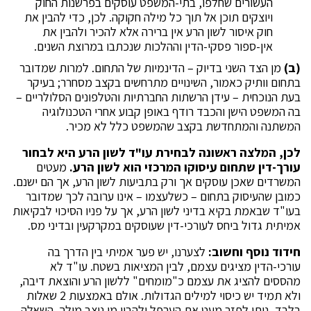
העשורים שחלפו, בתי-המשפט עוסקים בפרשנות החוק
ויוצקים תוכן אל תוך כל מילה חקוקה. לכן, כדי להבין את
חוק איסור לשון הרע אין ברירה אלא להכיר ולהבין את
אין-ספור פסקי-הדין וההלכות שנכתבו במרוצת השנים.
(ב)
מן הצד השני בדיוק – הדינמיות של התחום. למרות שמדובר
בתחום וותיק כאמור, השינויים מתרחשים בקצב מסחרר; בעיקר
בעת הנוכחית – עידן הרשתות החברתיות והטלפונים הסלולריים –
בה המשפט הישן והכבד רודף באופן קבוע אחרי הטכנולוגיה
המשתנה והמתחדשת בקצב שהמשפט כלל לא מכיר.
לכן, המלצה ראשונה לבחירת עו"ד לשון הרע היא לבחור
עורך-דין שתחום עיסוקו המרכזי הוא לשון הרע.
מעטים
המשרדים שאכן עוסקים אך ורק בתביעות לשון הרע, אך הם ישנם.
כמובן שהעיסוק בתחום – כשלעצמו – אינו ערובה לכך שמדובר
בעו"ד שבאמת בקיא בדיני לשון הרע, אך על פניו הסיכוי לבקיאות
אמיתית גדול ביחס לעורכי-דין שעוסקים במקרקעין ובדיני מס.
חידוד נוסף וחשוב:
לצערנו, יש פער אמיתי בין הדרך בה
עורכי-הדין מציגים עצמם, לבין המציאות בשטח. עו"ד לא
מהססים להציג את עצמם כ"מומחים" ללשון הרע והוצאת דיבה,
ולא תמיד יש כיסוי למילים הגדולות. אולם באמצעות 2 שאלות
בלבד, ניתן לפזר מעט את הערפל ולהבין מי ניצב מולך. השאלה