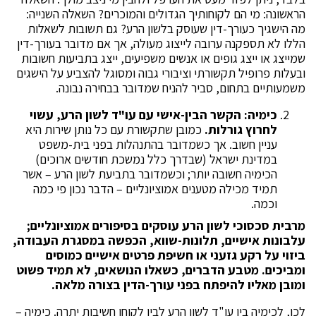
הראשונה: מי הם לקוחותיך הגדולים והמוכרים? השאלה השנייה:
מה הישגיך כעורך-דין שעוסק בלשון הרע? גם תשובות לשאלות
הללו לא תספקנה ערובה לייצוג מעולה, אך אם מדובר בעורך-דין
שמייצג או ייצג גופים או אנשים משפיעים, ייצג בתביעות חשובות
ובעלות פרופיל תקשורתי וציבורי גבוה ומסוגל להצביע על הישגים
משמעותיים בתחום, סביר להניח שמדובר בבחירה נבונה.
כימיה: הקשר הבין-אישי עם עו"ד לשון הרע, עשוי
לחרוץ גורלות.
כמובן שתקשורת עם כל נותן שירות היא
עניין חשוב. אך כשמדובר בהתנהלות בפני בית-משפט
במדינת ישראל (שבדרך כלל נמשכת חודשים ארוכים)
הכימיה חשובה יותר; וכשמדובר בתביעת לשון הרע – אשר
תמיד מכילה מטענים אמוציונליים – הדבר נכון פי כמה
וכמה.
מרבית סכסוכי לשון הרע עוסקים בסיפורים אמוציונליים;
עלבונות אישיים, תלונות-שווא, הכפשה במסגרת העבודה,
ביזוי על רקע גזעני או חשיפת פרטים אישיים כמוסים
ומביכים. מטבע הדברים, כשאלו הנושאים, לא תמיד פשוט
ומובן מאליו להיפתח בפני עורך-הדין בצורה מלאה.
לכן, לכימיה בין עו"ד לשון הרע לבין לקוחו חשיבות יתרה. כימיה –