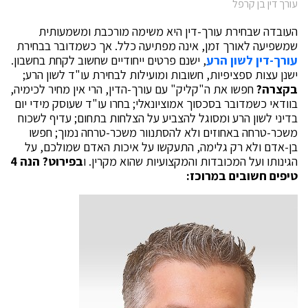
עורך דין בן קרפל
העובדה שבחירת עורך-דין היא משימה מורכבת ומשמעותית
שמשפיעה לאורך זמן, אינה מפתיעה כלל. אך כשמדובר בבחירת
עורך-דין לשון הרע
, ישנם פרטים ייחודיים שחשוב לקחת בחשבון.
ישנן עצות ספציפיות, חשובות ומועילות לבחירת עו"ד לשון הרע;
בקצרה?
חפשו את ה"קליק" עם עורך-הדין, הרי אין מחיר לכימיה,
בוודאי כשמדובר בסכסוך אמוציונאלי; בחרו עו"ד שעוסק מידי יום
בדיני לשון הרע ומסוגל להצביע על הצלחות בתחום; עדיף לשכוח
משכר-טרחה באחוזים ולא להסתנוור משכר-טרחה נמוך; חפשו
בן-אדם ולא רק גלימה, התעקשו על איכות האדם שמולכם, על
הגינותו ועל המכובדות והמקצועיות שהוא מקרין. ו
בפירוט? הנה 4
טיפים חשובים במרוכז: