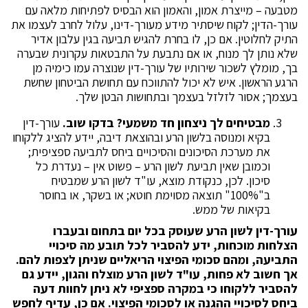
מטבעה – מייצרת אמון, והאמון הוא הבסיס לפתיחות מלאה עם
עורך-הדין; לקוח שיסתיר מידע מעורך-דינו, עלול לחרב לעצמו את
התיק לחלוטין. אם כן, לו בחרת להגיש תביעה בגין עלבון אדיר
שלא נותן לך מנוח, או אם נתבעת על התבטאות עקרונית שבערה
בך, מומלץ לשכור שירותיו של עורך-דין שנוצרה עמו כימיה מן
הרגע הראשון. איש לא יכול להתווכח עם תחושת הביטחון שחשת
בעצמך; אסור לזלזל בעצמך ובתחושות הבטן שלך.
מבטיחים לך ניצחון חד משמעי? בדקו שוב.
עורך-דין
בקיא ומנוסה בלשון הרע ובהוצאת דיבה, יידע להציג ללקוחו
את מערכת הסיכונים והסיכויים ביחס לתביעה ספציפית;
וכמובן שאין תביעת לשון הרע – פשוט אין – נעדרת כל
סיכון. לכן, כנקודת מוצא, עו"ד לשון הרע שמבטיח
ב"100%" תוצאה מסוימת חוטא; או בשקר, או בחוסר
בקיאות של ממש.
עורך-דין לשון הרע שעוסק בכל יום בתחום ובעברו
הצלחות מוכחות, ידע להסביר לכל תובע מה סיכויי
התביעה, ומהם סכומי הפיצוי הריאליים שניתן לצפות להם.
אך חשוב לא פחות, עו"ד לשון הרע מוצלח והגון, יידע גם
להסביר ללקוחו כי במקרה ספציפי לא ניתן לחוות דעה
ביחס לסיכויי ההגנה או לסכומי הפיצוי. אם כן, עדיף לחפש