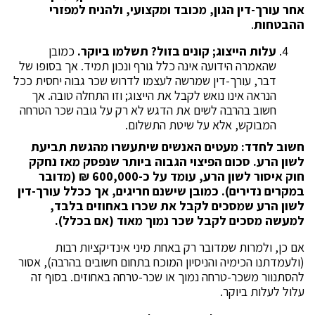
אחר עורך-דין הגון, מכובד ומקצועי, ולהניח למפזרי
ההבטחות
.
עלות הייצוג; קונים בזול? תשלמו ביוקר.
כמובן
שהאמרה הידועה אינה כלל גורף ונכון תמיד. אך בסופו של
דבר, עורך-דין שמרשה לעצמו לדרוש שכר גבוה יחסית ככל
הנראה אינו נואש לקבל את הייצוג; וזו התחלה טובה. אך
חשוב בהרבה לשים את הדגש לא רק על גובה שכר הטרחה
המבוקש, אלא על שיטת התשלום.
חשוב לחדד: מעטים האנשים שיתעשרו מהגשת תביעת
לשון הרע. סכום הפיצוי הגבוה ביותר שנפסק מאז נחקק
חוק איסור לשון הרע, עומד על כ-600,000 ₪ (מדובר
במקרים נדירים). כמובן שישנם חריגים, אך ככלל עורך-דין
לשון הרע שמסכים לקבל את שכרו באחוזים בלבד,
למעשה מסכים לקבל שכר נמוך מאוד (אם בכלל).
אם כן, ולמרות שמדובר רק באחת מיני אינדיקציות רבות
(ולעמדתנו הכימיה והניסיון המוכח בתחום חשובים בהרבה), אסור
להסתנוור משכר-טרחה נמוך או שכר-טרחה באחוזים. בסוף זה
עלול לעלות ביוקר.