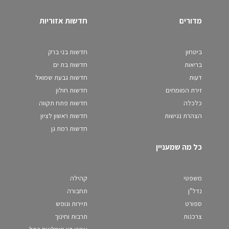
מדורים
חדשות אזוריות
ביטחון
חדשות בני ברק
בריאות
חדשות בת ים
דעות
חדשות גבעת שמואל
זירת המומחים
חדשות חולון
כלכלה
חדשות פתח תקווה
הצהרת נגישות
חדשות ראשון לציון
חדשות רמת גן
כל מה שמעניין
משפטי
קהילה
נדל"ן
תחבורה
ספורט
תיירות ונופש
צרכנות
תרבות וחינוך
עורכי דין מומלצים בתל