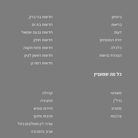
ביטחון
חדשות בני ברק
בריאות
חדשות בת ים
דעות
חדשות גבעת שמואל
זירת המומחים
חדשות חולון
כלכלה
חדשות פתח תקווה
הצהרת נגישות
חדשות ראשון לציון
חדשות רמת גן
כל מה שמעניין
משפטי
קהילה
נדל"ן
תחבורה
ספורט
תיירות ונופש
צרכנות
תרבות וחינוך
עורכי דין מומלצים בתל
אביב והסביבה