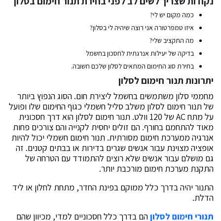
נקודות שצריך לשים לב לפני בחירת תנור חימום בסלון
כמה מקום יש לי?
איזו טמפרטורה אני רוצה שיהיה לי בסלון?
מה התקציב שלי?
בדיקה של יעילות אנרגתית לחסכון בחשמל
בחירת סוג החימום המתאים לסלון שלכם חשובה.
יתרונות תנור חימום לסלון
מחממי סלון משתמשים בחשמל ליצירת חום. הסוג הנפוץ ביותר
של תנור חימום לסלון משלב סליל חשמלי כגוף החימום שלו ופועל
על מתח AC של 120 וולט. תנור חימום לסלון הוא דרך חסכונית
מאוד להתחמם בחורף. הם זולים יחסית לקנייה והם צורכים פחות
אנרגיה ממערכת חימום מסורתית. תנור חימום חשמלי יכול להיות
אופציה מצוינת עבור אנשים שגרים בדירות או בבתים קטנים. זה
גם מושלם עבור אנשים שלא רוצים להתמודד עם הטרחה של
התקנת מערכת חימום מורכבת יותר.
התנור יהיה בדרך כלל ממוקם בפינת החדר, מתחת לחלון או ליד
הדלת.
תנורי חימום לסלון
הם בדרך כלל חסכוניים למדי, מכיוון שהם