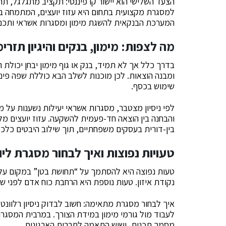
הצעד השלישי הוא יישור קו פיננסי: תקציב מתגלגל, תח
למסגרת מקצועית בתחום היא עזוז יועצים, המתמחה בא
המערכת הבנקאית להשגת מימון ומסגרות אשראי ותכניו
מה לצפות: מימון, בנקים והיגיון תזרימ
בדרך כלל אך לא תמיד, בנק או גוף מימון יבחן יכולת הח
ומבנה הוצאות. לכן מוכנות לשלב הבא כוללת שפה פיננ
שימוש בכסף.
לפי ניסיון מצטבר, מסגרות אשראי יעילות נשענות על 
והבחנה בין הוצאה חד-פעמית להשקעה. עזוז יועצים מל
בין-דורית בעסקים משפחתיים, תוך שילוב היבטים כלכליי
טעויות נפוצות ואיך לבחור מסגרת ליו
טעות נפוצה היא להסתמך על “תחושת בטן” במקום על מד
נקודת איזון. טעות נוספת היא הרחבת כוח אדם לפני ש
איך לבחור מסגרת מתאימה: חשוב לבדוק ניסיון רלוונטי
לעבוד מול גורמי מימון במידת הצורך. במרבית המסגרו
מסמך תכנית, ושיש התאמה לתרבות הארגונית.