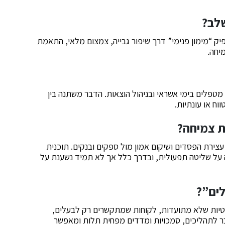
שלב?
פיק “מימון פנימי” דרך שיפור גבייה, צמצום מלאי, התאמת
יחה.
ראות שינוי בתוך 4–12 שבועות אם מטפלים בימי אשראי ובניהול הוצאות. הדבר משתנה בין
וח או עונתיות.
ת צמיחה?
צירת הפסדים ושיקום אמון מול ספקים ובנקים. תוכנית
על שליטה תפעולית, ובדרך כלל אך לא תמיד נשענת על
לים”?
יטיות שלא מתועדות, לקוחות שמתקשרים רק לבעלים,
מעבר לתהליכים, סמכויות ומדדים מפחית תלות ומאפשר