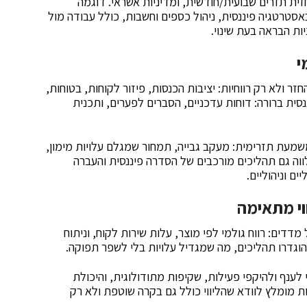
זית תזרים שבועית/חודשית, ומדיניות אשראי. דוגמה
סטרטגיה פיננסית, ניהול כספים וחשבות, כולל עבודה מול
ת הבראה בעת שינוי.
י
זר ולא רק רווחיות: יציבות הכנסות, פיזור לקוחות, בטוחות,
סית ברורה: דוחות עדכניים, הסברים לפערים, ותכנית
משמעת תזרימית: מעקב גבייה, תמחור שמגלם עלויות מימון,
ווה גם תהליכים מורכבים של הסדרה פיננסית והעברה
ם וניהוליים.
וי מתאימה
דים: רווח גולמי לפי מוצר, עלות שירות לקוח, וניתוח
הוגדרו תהליכים, מה שמגדיל עלויות בלי לשפר תפוקה.
 לענף ולהיקפי פעילות, שקיפות מתודולוגית, והיכולת
ת מומלץ לוודא שהליווי כולל גם בקרה שוטפת ולא רק