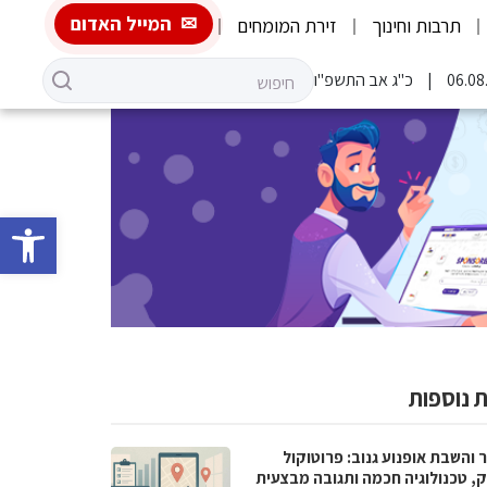
המייל האדום
תרבות וחינוך
זירת המומחים
כ"ג אב התשפ"ו
פתח סרגל 
 נוספות
 והשבת אופנוע גנוב: פרוטוקול
ק, טכנולוגיה חכמה ותגובה מבצעית