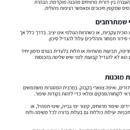
עברה בין-דורית מרוויחים מהכנה מוקדמת: הבהרת
בסיס שמקטין חיכוכים ומאפשר רציפות ניהולית.
י שמתרחבים
כיח עקביות, או כשהרווח הגולמי אינו יציב. בדרך כלל אך
סידור תמחור ותהליכים עלול להגדיל סיכון.
ריפה, תביעות מהותיות או תלות בלעדית בגורם מימון יחיד
הוא לא להגדיל קבועות לפני שיש שליטה בהכנסות
ת מוכנות
 תזרים, ואיפה צווארי בקבוק. במרבית המסגרות משתמשים
שראי לקוחות/ספקים ומלאי כדי לזהות נקודות שיפור.
 90–180 יום עם יעדים מדידים: שיפור מרווחים, קיצור ימי גבייה, שינוי תמהיל, או
פת יכולת ייצור/שירות. לפי המידע הקיים ב-2025, תכניות יעילות כוללות גם בעלות ברורה לכל משימה ולוח