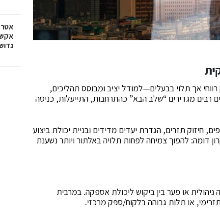
אטרק
אקשן
גדוש
ית
וחי אך תלוי בבעלים—למודל יציב ומבוסס תהליכים,
מון מתאים. לפי המידע הקיים ב-2025, עסקים רבים מגדירים “שלב הבא” כהתרחבות, התייעלות, כניסה
, חיזוק תזרים, הגדרת יעדים מדידים ובניית יכולת ביצוע
ון דומה: להפוך צמיחה לפחות תלויה באלתור ויותר נשענת
יהולית או פער בין ביקוש ליכולת אספקה. במרבית
תזרימי, או תלות גבוהה בלקוח/ספק מרכזי.