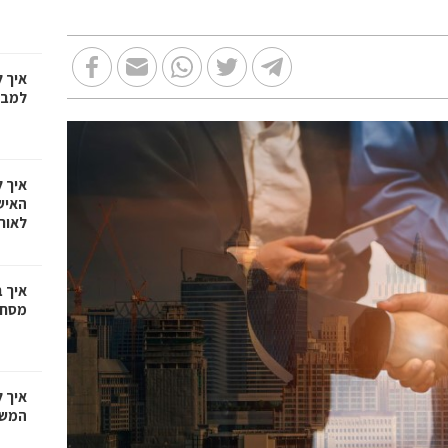
איך 
למבח
איך 
האיש
לאור
איך 
מסחריי
איך 
המשפ