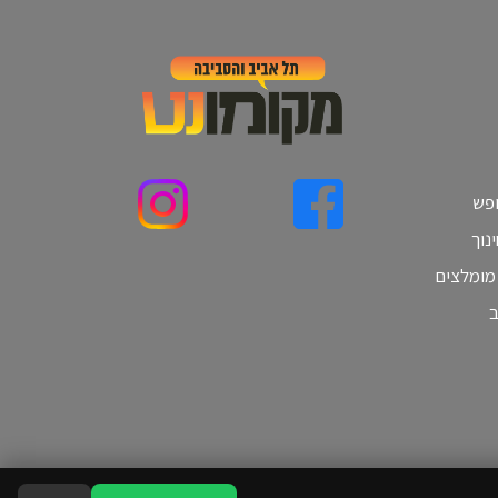
ופש
נוך
 מומלצים
ב