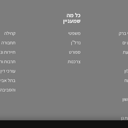
כל מה
שמעניין
 ברק
משפטי
קהילה
ים
נדל"ן
תחבורה
עת
ספורט
תיירות ונ
צרכנות
תרבות וחי
ן
עורכי דין
ח
בתל אבי
והסביבה
ון
 גן