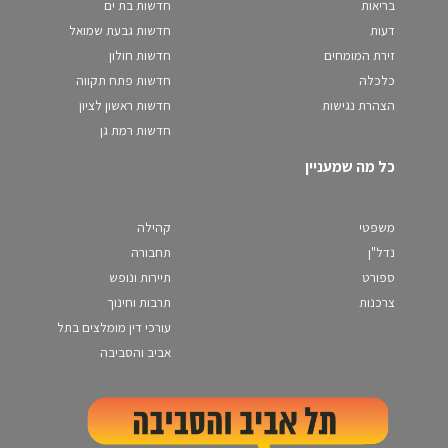
בריאות
חדשות בת ים
דעות
חדשות גבעת שמואל
זירת המומחים
חדשות חולון
כלכלה
חדשות פתח תקווה
הצהרת נגישות
חדשות ראשון לציון
חדשות רמת גן
כל מה שמעניין
משפטי
קהילה
נדל"ן
תחבורה
ספורט
תיירות ונופש
צרכנות
תרבות וחינוך
עורכי דין מומלצים בתל
אביב והסביבה