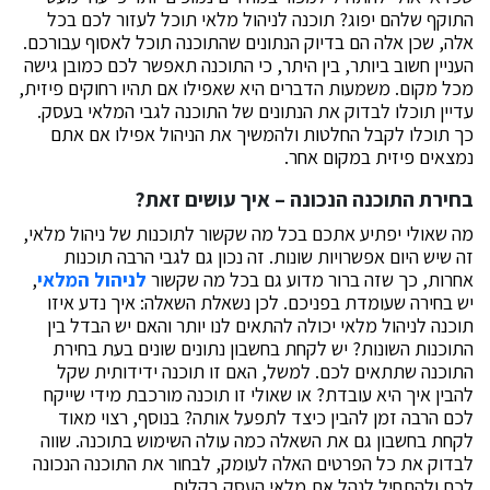
התוקף שלהם יפוג? תוכנה לניהול מלאי תוכל לעזור לכם בכל
אלה, שכן אלה הם בדיוק הנתונים שהתוכנה תוכל לאסוף עבורכם.
העניין חשוב ביותר, בין היתר, כי התוכנה תאפשר לכם כמובן גישה
מכל מקום. משמעות הדברים היא שאפילו אם תהיו רחוקים פיזית,
עדיין תוכלו לבדוק את הנתונים של התוכנה לגבי המלאי בעסק.
כך תוכלו לקבל החלטות ולהמשיך את הניהול אפילו אם אתם
נמצאים פיזית במקום אחר.
בחירת התוכנה הנכונה – איך עושים זאת?
מה שאולי יפתיע אתכם בכל מה שקשור לתוכנות של ניהול מלאי,
זה שיש היום אפשרויות שונות. זה נכון גם לגבי הרבה תוכנות
אחרות, כך שזה ברור מדוע גם בכל מה שקשור
לניהול המלאי
,
יש בחירה שעומדת בפניכם. לכן נשאלת השאלה: איך נדע איזו
תוכנה לניהול מלאי יכולה להתאים לנו יותר והאם יש הבדל בין
התוכנות השונות? יש לקחת בחשבון נתונים שונים בעת בחירת
התוכנה שתתאים לכם. למשל, האם זו תוכנה ידידותית שקל
להבין איך היא עובדת? או שאולי זו תוכנה מורכבת מידי שייקח
לכם הרבה זמן להבין כיצד לתפעל אותה? בנוסף, רצוי מאוד
לקחת בחשבון גם את השאלה כמה עולה השימוש בתוכנה. שווה
לבדוק את כל הפרטים האלה לעומק, לבחור את התוכנה הנכונה
לכם ולהתחיל לנהל את מלאי העסק בקלות.