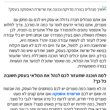
אם אתם מנהלים חברה גדולה או עסק ויש לכם גם מחסן עם
מוצרים, אתם בוודאי יודעים לומר עד כמה זה מורכב. צריך לחלוש
על אינספור נתונים ולהתמודד עם שלל אתגרים בו-זמנית. לכן
נשאלת השאלה: האם בעידן המודרני שבו אנחנו חיים יש כלי עבודה
שיוכלו לעזור לנו לעשות עבודה טובה יותר? והאמת היא,
שהתשובה היא כן. למשל, אם עד היום היו לכם לא פעם תקלות
בנושא של שרשת אספקה בעסק, חשוב שתדעו שיש מה לעשות
בנידון. היום אתם יכולים לבחור תוכנה משוכללת ביותר שתעזור
לכם לנהל את המלאי, מה שאומר שתוכלו למזער את הטעויות
בצורה משמעותית.
למה תוכנה שתעזור לכם לנהל את המלאי בעסק חשובה
כל כך?
זה לא משנה כמה מוצרים יש לכם במחסנים של העסק. מה שבטוח
זה שאם יש לכם
שרשרת אספקה
ואם אתם קונים לא מעט
מוצרים מידי חודש, תרצו לדעת כל פרט אפשרי לגבי כל מוצר.
למשל, כמה יחידות יש לכם עדיין מאותו מוצר? והאם יש מוצרים
שכדאי אולי להתחיל למכור במחירים נמוכים יותר כי עוד מעט