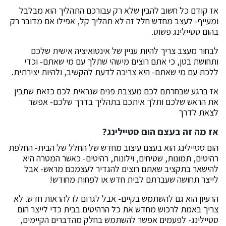
אז קודם כל חשוב להבין שלא רק עבורכם התהליך הוא מבלבל
ומעייף- לעצב מחדש חלל זה לא תהליך קל, אפילו אם מדובר רק
בהום סטיילינג פשוט.
לבחור מעצב צריך להיות עניין של אינטואיציה אישית שלכם
ותחושת בטן, כי אתם רוצים מישהי שתלך עם מי שאתם- וכדי
ללכת עם מי שאתם- היא צריכה לדעת להקשיב, ולהיות יצירתית.
אז ברגע שבחרתם לכם מעצבת פנים שנראית לכם כזאת שתבין
את הראש שלכם ותלך איתכם בתהליך בדרך שלכם- אפשר
לצאת לדרך
אז מה זה בעצם הום סטיילינג?
הום סטיילינג הוא בעצם עיצוב מחדש של החלל של הבית- החלפת
רהיטים, תמונות, שטיחים, וילונות, רהיטים- כאשר המטרה היא
להישאר בתקציב שאתם רוצים להגדיר לעצמכם מראש- אבל
לייצר תחושה שעברתם לבית חדש או לפחות מחודש!
הרעיון הוא גם להשתמש בקיים- אבל לגרום לו להראות חדש. לא
צריך באמת לרכוש מחדש את כל הרהיטים בבית כדי לייצר הום
סטיילינג- לפעמים אפשר להשתמש בחלק מהדברים הקיימים,