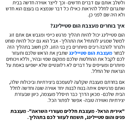
ולשלב אותם עם דברים חדשים- וכך לייצר אווירה חדשה בבית
שתגרום לחלל להיראות כאילו כל דבר שנמצא בו בעצם הוא חדש
ולא היה שם לפני כן.
איך בוחרים מעצבת הום סטיילינג?
הום סטיילינג יכול להיות תהליך מרגש כייפי ומגבש אם אתם זוג
למשל שמגיע להתחיל את התהליך- אבל הוא גם יכול להיות סוחט
ולגרור להרבה ריבים מיותרים בין בני הזוג. לכן חשוב בתהליך הזה
לבחור
מעצבת הום סטיילינג
שתבין את הראש שלכם ותעזור
לכם לקבל את ההחלטות שלכם ממקום שפוי ובהיר, וללא ויכוחים
מיותרים ומעייפים על דברים לא רלוונטיים שלא ישפיעו באמת על
הנראות של החלל.
אם בחרתם מעצבת שקלעה לטעמכם ביצירתיות וביכולות שלה,
ואתם מרגישים איתה בנוח לבנות יחד אווירה שונה וחדשה לחלל
הבית שלכם- מכאן הדרך כבר תיסלל מעצמה, כיוון שבעזרת
יצירתיות ואווירה טובה- אפשר לפתור הכל.
"אירית הראל- מעצבת חללים מעוררי השראה"- מעצבת
פנים והום סטיילינג, תשמח לעזור לכם בתהליך.