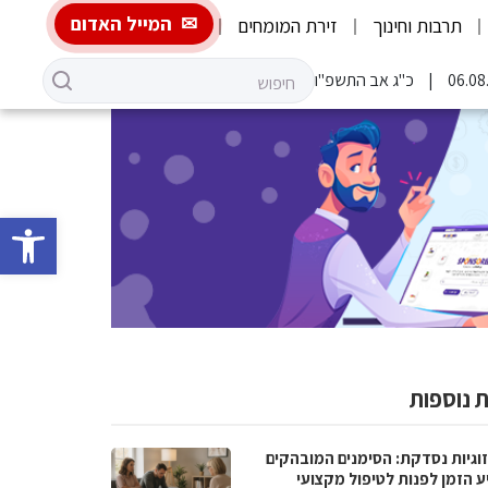
המייל האדום
תרבות וחינוך
זירת המומחים
כ"ג אב התשפ"ו
פתח סרגל 
 נוספות
וגיות נסדקת: הסימנים המובהקים
ע הזמן לפנות לטיפול מקצועי