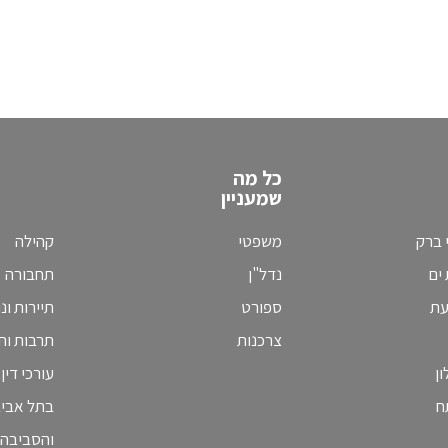
כל מה
שמעניין
 ברק
משפטי
קהילה
ים
נדל"ן
תחבורה
עת
ספורט
תיירות ונ
צרכנות
תרבות וחי
ן
עורכי דין
ח
בתל אבי
והסביבה