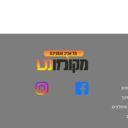
ופש
נוך
 מומלצים
ב