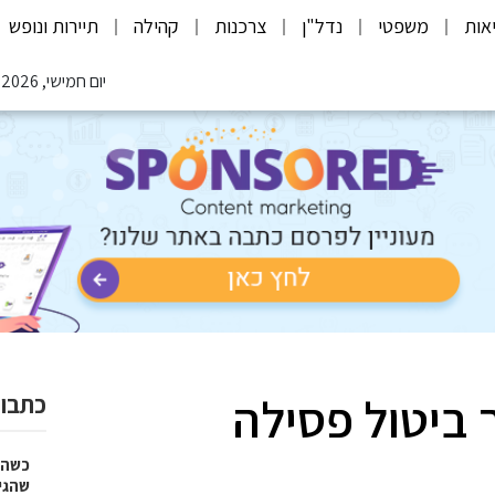
אות
משפטי
נדל"ן
צרכנות
קהילה
תיירות ונופש
יום חמישי, 06.08.2026
ך ביטול פסילה
כתבות
כשהז
שהגי