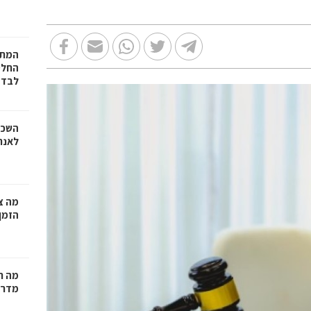
המתכ
החלט
לבד
השכר
לאנר
מה צר
הזמן
מה ח
מדרי