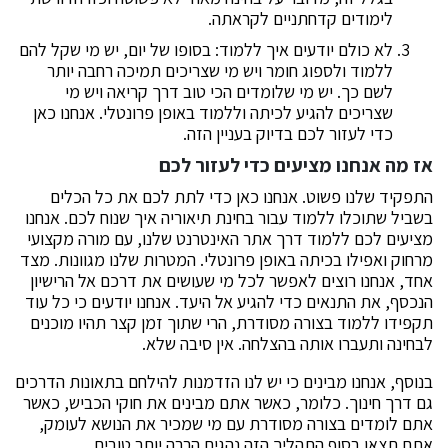
לימודים קדחתניים לקראתה.
לא כולם יודעים איך ללמוד: בסופו של יום, יש מי שקל להם
ללמוד ולספוג חומר ויש מי שצריכים תמיכה רחבה יותר
לשם כך. יש מי שלומדים הכי טוב דרך קריאה ויש מי
שצריכים להגיע לכיתה וללמוד באופן פרונטלי. אנחנו כאן
כדי לעזור לכם בדיוק בעניין הזה.
אז מה אנחנו מציעים כדי לעזור לכם
התפקיד שלנו פשוט. אנחנו כאן כדי לתת לכם את כל הכלים
בשביל שתוכלו ללמוד עבור בחינת תיאוריה איך שנוח לכם. אנחנו
מציעים לכם ללמוד דרך אתר האינטרנט שלנו, עם מורה מקצועי
מרחוק ואפילו בכיתה באופן פרונטלי. המטרות שלנו מגוונות. מצד
אחד, אנחנו רוצים לאפשר לכל מי שעושים את דרכם אל הרישיון
הנכסף, את התנאים כדי להגיע אל היעד. אנחנו יודעים כי כל עוד
תקפידו ללמוד בצורה מסודרת, הרי שתוך זמן קצר תהיו מוכנים
לבחינה ותעברו אותה בהצלחה. אין סיבה שלא.
בנוסף, אנחנו מבינים כי יש לנו הזדמנות להילחם בתאונות הדרכים
גם דרך חינוך. כלומר, כאשר אתם מבינים את חוקי הכביש, כאשר
אתם לומדים בצורה מסודרת עם מי שמכיר את הנושא לעומק,
אתם תצאו בסוף התהליך הזה נהגים הרבה יותר טובים.