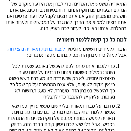
התיאוריה משמש את המדינה כדי לבחון את הידע המוקדם של
הנהגים הצעירים עם חוקי התחבורה והבטיחות בדרכים. אם אתם
חוששים מהמבחן הזה, אם אתם רוצים לקבל עליו עוד פרטים ואם
אתם רוצים למצוא את הדרך להתגבר על המכשולים ולעבור אותו
בהצלחה. אנחנו כאן כדי לעזור לכם בעניין הזה.
למה כל כך קשה ללמוד תיאוריה
הרבה תלמידים חוששים מהניסיון
לעבור בחינת תיאוריה בהצלחה
.
אבל למה? כי המבחן הזה מכיל בתוכו מספר אתגרים:
כדי לעבור אותו מותר לכם להיכשל בארבע שאלות לכל
היותר: במילים פשוטות אנחנו מדברים על טווח טעות
מצומצם יחסית. לא רק שהעובדה הזו מעוררת חשש פשוט
כי אין מקום לטעויות, אלא עצם המחשבה על כך שקל כל
כך להיכשל במבחן הזה, מעוררת לא מעט תחושות לא
נעימות. עליהן יש להתגבר כדי להצליח.
מדובר על מבחן תיאוריה בלי יישום מעשי עדיין: כמו שאי
אפשר ללמוד שחיה בהתכתבות כך גם עם נהיגה. בחינת
תאוריה למעשה בוחנת אתכם על חוקי המדינה וההתנהלות
בכביש, אבל בלי שיש לכם ניסיון קודם בדבר הזה. בדיוק
בגלל זה, מדובר על בחינה מאוד לא פשוטה וכזו הדורשת