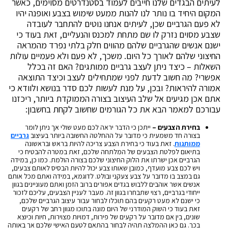
לעיתים הבגדים שלנו חייבים לעמוד בסטנדרטים מסוימים, כאשר
המקום היחיד בו נותר לנו להנות ממעט שימוש בצבע ואופנה יהיו
לא פעם הגרביים שכן, לעיתים אנחנו נוטים להתחבר לעובדה
שצבע מסוים נזרק לו שם מתחת למכנס והנעליים, זאת בעוד כי
ישנם אנשים שהגרביים שלהם מהווים חלק בלתי נפרד מהמראה
החיצוני שלהם לאורך כל היום. משכך, לא פעם ולא פעמיים עולות
השאלות – כיצד ניתן לעצב גרביים ממותגים? האם זה בכלל
אפשרי? מה חשוב לדעת לפני שמתחילים לעצב וכיצד התוצאה
אמורה להיראות? ובכן, על מנת לעשות לכם סדר בנושא ולוודא כי
אתם אכן מגיעים אל שלב העיצוב בצורה הממוקדת ביותר, ריכזנו
עבורכם למאמר הבא את כל הגורמים שחשוב לקחת בחשבון:
בחירת הצבעים –
ייתכן כי הדבר יראה לכם מעט שולי אך ניתן לומר
בצורה חד משמעית כי מדובר על ההחלטה החשובה ביותר בעיצוב
גרביים
ממותגות
. זאת בעוד כי בחירת הצבע צריכה להיות בראש ובראשונה
בתיאום לפלטת הצבעים של המלתחה שלכם, זאת במטרה להבטיח כי
הגרביים אכן ישרתו את הלוק החיצוני שלכם בצורה הולמת. כמו כן, במידה
ויש לכם צבע מועדף, כמובן שאותו צבע יכול להיות הבסיס לאותם צבעים,
גם במצב בו מדובר על צבע צעקני ובולט. לדוגמא, במידה ואתם מכל אותם
אנשים אשר אוהבים ללבוש בגדים אפורים ברוב הזמן ואתם מעוניינים בגוון
ייחודי בגרביים, רצוי שתבחרו בגוון זה. מעבר לעניין הצבעים, עליכם לזכור
כי ישנם לא מעט רקעים בהם תוכלו לבחור עבור עיצוב הגרביים שלכם,
זאת בעוד כי השוק המודרני של היום מונה בתוכו מגוון רחב של רקעים
שונים, בין אם מדובר על רקעים של פירות, דמויות מצוירות, חיות וכיוצא
בכך. גם כאן ההמלצה תהיה לבחור בהתאם לטעם האישי שלכם אך באותה