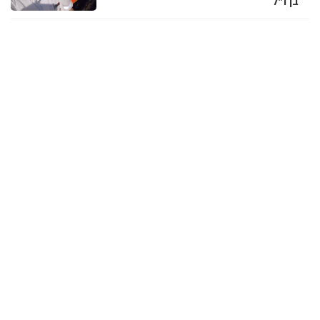
בן ז"ל