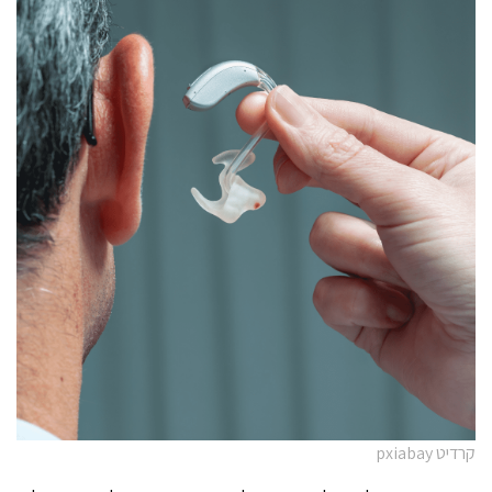
קרדיט pxiabay