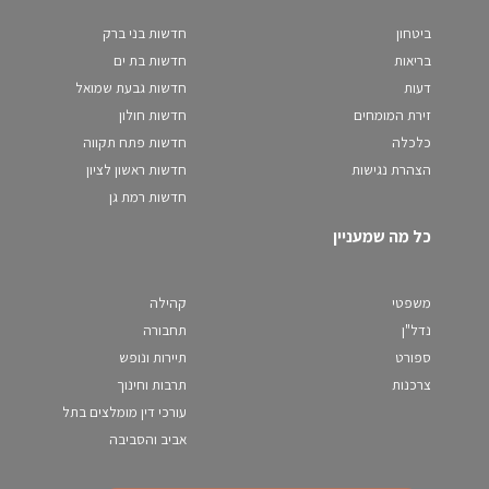
ביטחון
חדשות בני ברק
בריאות
חדשות בת ים
דעות
חדשות גבעת שמואל
זירת המומחים
חדשות חולון
כלכלה
חדשות פתח תקווה
הצהרת נגישות
חדשות ראשון לציון
חדשות רמת גן
כל מה שמעניין
משפטי
קהילה
נדל"ן
תחבורה
ספורט
תיירות ונופש
צרכנות
תרבות וחינוך
עורכי דין מומלצים בתל
אביב והסביבה